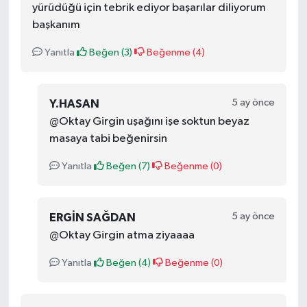
yürüdüğü için tebrik ediyor başarılar diliyorum
başkanım
Yanıtla
Beğen (
3
)
Beğenme (
4
)
5 ay önce
Y.HASAN
@Oktay Girgin uşağını işe soktun beyaz
masaya tabi beğenirsin
Yanıtla
Beğen (
7
)
Beğenme (
0
)
5 ay önce
ERGIN SAĞDAN
@Oktay Girgin atma ziyaaaa
Yanıtla
Beğen (
4
)
Beğenme (
0
)