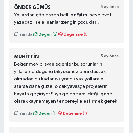
5 ay önce
ÖNDER GÜMÜŞ
Yollardan çöplerden belli değil mi neye evet
yazacaz. İşe alınanlar zengin çocukları.
Yanıtla
Beğen (
2
)
Beğenme (
0
)
5 ay önce
MUHITTIN
Beğenmeyip isyan edenler bu sorunların
yıllardır olduğunu biliyosunuz dimi destek
olmadan bu kadar oluyor bu yaz yollara el
atarsa daha güzel olcak yavaşça projelerini
hayata geçiriyor.Suya gelen zamı değil genel
olarak kaynamayan tencereyi eleştirmek gerek
Yanıtla
Beğen (
1
)
Beğenme (
1
)