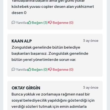
Yandaşlarına başarılı ama gel görki yollar
köstebek yuvası copler desen alan yokhizmet
desen 0
Yanıtla
Beğen (
5
)
Beğenme (
0
)
5 ay önce
KAAN ALP
Zonguldak genelinde bütün belediye
başkanları başarısız. Zonguldak genelinde
bütün yerel yönetimlerde sorun var.
Yanıtla
Beğen (
0
)
Beğenme (
0
)
5 ay önce
OKTAY GIRGIN
Bunca yokluk ve zorlamaya rağmen nasıl bir
sosyal belediyecilik yapıldığını gösterdiği için
verdiği sözleri tutmak için emin adımlarla