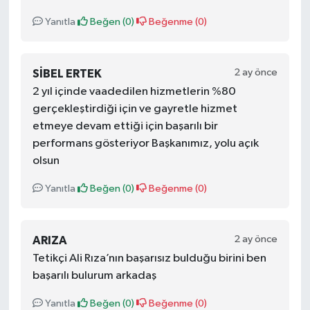
Yanıtla
Beğen (
0
)
Beğenme (
0
)
2 ay önce
SIBEL ERTEK
2 yıl içinde vaadedilen hizmetlerin %80
gerçekleştirdiği için ve gayretle hizmet
etmeye devam ettiği için başarılı bir
performans gösteriyor Başkanımız, yolu açık
olsun
Yanıtla
Beğen (
0
)
Beğenme (
0
)
2 ay önce
ARIZA
Tetikçi Ali Rıza’nın başarısız bulduğu birini ben
başarılı bulurum arkadaş
Yanıtla
Beğen (
0
)
Beğenme (
0
)