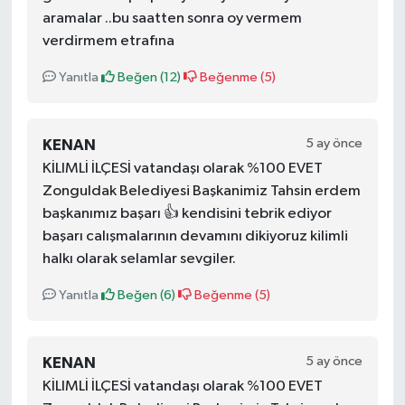
aramalar ..bu saatten sonra oy vermem
verdirmem etrafına
Yanıtla
Beğen (
12
)
Beğenme (
5
)
5 ay önce
KENAN
KİLIMLİ İLÇESİ vatandaşı olarak %100 EVET
Zonguldak Belediyesi Başkanimiz Tahsin erdem
başkanımız başarı 👍 kendisini tebrik ediyor
başarı calışmalarının devamını dikiyoruz kilimli
halkı olarak selamlar sevgiler.
Yanıtla
Beğen (
6
)
Beğenme (
5
)
5 ay önce
KENAN
KİLIMLİ İLÇESİ vatandaşı olarak %100 EVET