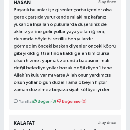
5 ay önce
HASAN
Başarılı bulanlar işe girenler çorba içenler olsa
gerek çarşıda yururkende mi aklınız kafanız
yukarıda İnşallah o çukurlarda düşersiniz de
aklınız yerine gelir yollar yaya yolları iğrenç
durumda böyle bi rezillik ben yıllardır
görmedim önceki başkan diyenler önceki köprü
gibi yıkıldı gitti altında kaldı gelen kim olursa
olsun hizmet yapmak zorunda babasının malı
değil belediye yollar bozuk değil diyen 1 tane
Allah'ın kulu var mı varsa Allah onun yardımcısı
olsun yollar bigun düzelir ama o beyin hiçbir
zaman düzelmez beyaza siyah kötüye iyi der
Yanıtla
Beğen (
3
)
Beğenme (
0
)
5 ay önce
KALAFAT