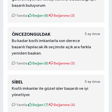
başarılı buluyorum
Yanıtla
Beğen (
6
)
Beğenme (
3
)
5 ay önce
ÖNCEZONGULDAK
Bu kadar kısıtlı imkanlarla son derece
başarılı.Yapılacak ilk seçimde açık ara farkla
yeniden başkan.
Yanıtla
Beğen (
6
)
Beğenme (
5
)
5 ay önce
SIBEL
Kısıtlı imkanlar ile güzel işler başardı ve iyi
yönetiyor.
Yanıtla
Beğen (
7
)
Beğenme (
4
)