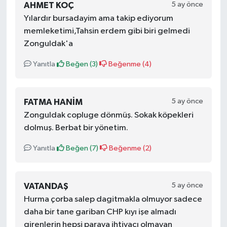
5 ay önce
AHMET KOÇ
Yılardır bursadayim ama takip ediyorum
memleketimi,Tahsin erdem gibi biri gelmedi
Zonguldak'a
Yanıtla
Beğen (
3
)
Beğenme (
4
)
5 ay önce
FATMA HANIM
Zonguldak copluge dönmüş. Sokak köpekleri
dolmuş. Berbat bir yönetim.
Yanıtla
Beğen (
7
)
Beğenme (
2
)
5 ay önce
VATANDAŞ
Hurma çorba salep dagitmakla olmuyor sadece
daha bir tane gariban CHP kıyı işe almadı
girenlerin hepsi paraya ihtiyacı olmayan