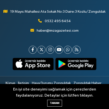
19 Mayıs Mahallesi Ata Sokak No:3 Daire:3 Kozlu/Zonguldak
0532 495 6454
haber@imzagazetesi.com
Künye
İletişim
Hava Durumu Zonguldak
Zonguldak Haber
Gizlilik Sözleşmesi
Hizmet Şartları
Sitemap
En iyi site deneyimi sağlamak için çerezlerden
faydalanıyoruz. Detaylar için lütfen tıklayın.
Haber Yazılımı:
TE Bilişim
TAMAM