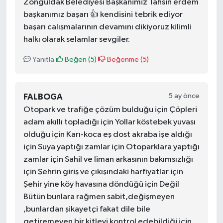
Zonguldak Belediyesi Başkanimiz Tahsin erdem
başkanımız başarı 👍 kendisini tebrik ediyor
başarı calışmalarının devamını dikiyoruz kilimli
halkı olarak selamlar sevgiler.
Yanıtla
Beğen (
5
)
Beğenme (
5
)
5 ay önce
FALBOGA
Otopark ve trafiğe çözüm bulduğu için Çöpleri
adam akıllı topladığı için Yollar köstebek yuvası
olduğu için Karı-koca eş dost akraba işe aldığı
için Suya yaptığı zamlar için Otoparklara yaptığı
zamlar için Sahil ve liman arkasının bakımsızlığı
için Şehrin giriş ve çıkışındaki harfiyatlar için
Şehir yine köy havasına döndüğü için Değil
Bütün bunlara rağmen sabit,değişmeyen
,bunlardan şikayetçi fakat dile bile
getiremeyen bir kitleyi kontrol edebildiği için