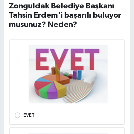
Zonguldak Belediye Başkanı
DEVREK
Tahsin Erdem'i başarılı buluyor
musunuz? Neden?
DÜZCE
EREĞLİ
GÖKÇEBEY
KARABÜK
KASTAMONU
EVET