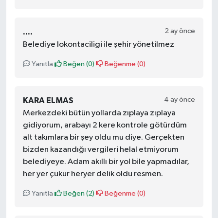
2 ay önce
....
Belediye lokontaciligi ile şehir yönetilmez
Yanıtla
Beğen (
0
)
Beğenme (
0
)
4 ay önce
KARA ELMAS
Merkezdeki bütün yollarda zıplaya zıplaya
gidiyorum, arabayı 2 kere kontrole götürdüm
alt takımlara bir şey oldu mu diye. Gerçekten
bizden kazandığı vergileri helal etmiyorum
belediyeye. Adam akıllı bir yol bile yapmadılar,
her yer çukur heryer delik oldu resmen.
Yanıtla
Beğen (
2
)
Beğenme (
0
)