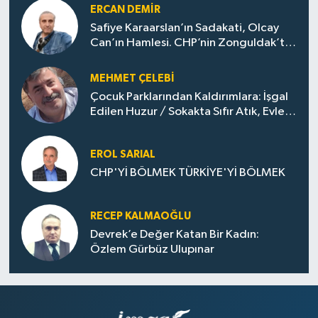
ERCAN DEMIR
Safiye Karaarslan’ın Sadakati, Olcay
Can’ın Hamlesi. CHP’nin Zonguldak’ta
Yeni Dönemi..
MEHMET ÇELEBI
Çocuk Parklarından Kaldırımlara: İşgal
Edilen Huzur / Sokakta Sıfır Atık, Evler
Çöp Dolu
EROL SARIAL
CHP'Yİ BÖLMEK TÜRKİYE'Yİ BÖLMEK
RECEP KALMAOĞLU
Devrek’e Değer Katan Bir Kadın:
Özlem Gürbüz Ulupınar