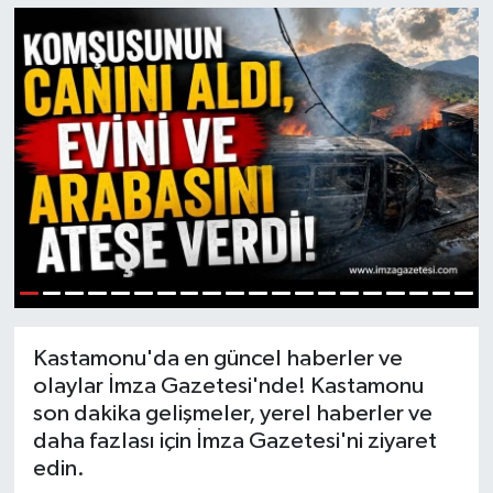
DEVREK
DÜZCE
EREĞLİ
GÖKÇEBEY
KARABÜK
1
2
3
4
5
6
7
8
9
10
11
12
13
14
15
16
17
18
19
20
KASTAMONU
Kastamonu'da en güncel haberler ve
olaylar İmza Gazetesi'nde! Kastamonu
son dakika gelişmeler, yerel haberler ve
daha fazlası için İmza Gazetesi'ni ziyaret
edin.