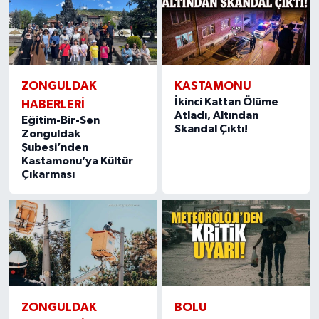
ZONGULDAK
KASTAMONU
İkinci Kattan Ölüme
HABERLERI
Atladı, Altından
Eğitim-Bir-Sen
Skandal Çıktı!
Zonguldak
Şubesi’nden
Kastamonu’ya Kültür
Çıkarması
ZONGULDAK
BOLU