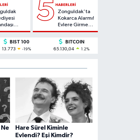
5
LERI
HABERLERI
guldak
Zonguldak'ta
diyesi
Kokarca Alarmı!
andaşı
Evlere Girmeye
ya Mı
Başladı!
yor?
BIST 100
BITCOIN
13.773
65.130,04
-19
%
1.2
%
 Ne
Hare Sürel Kiminle
Evlendi? Eşi Kimdir?