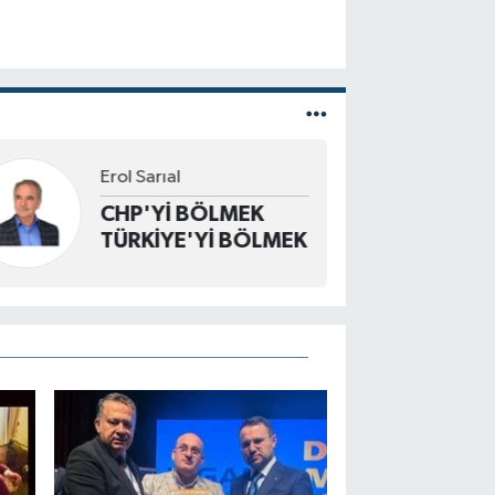
Recep Kalmaoğlu
Devrek’e Değer
Katan Bir Kadın:
Özlem Gürbüz
Ulupınar