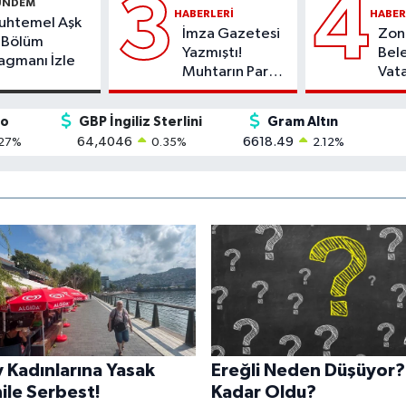
3
4
ÜNDEM
HABERLERI
HABER
uhtemel Aşk
İmza Gazetesi
Zon
 Bölüm
Yazmıştı!
Bele
agmanı İzle
Muhtarın Para
Vat
Musluğu
İcra
Kesildi!
Veri
ro
GBP İngiliz Sterlini
Gram Altın
64,4046
6618.49
27
%
0.35
%
2.12
%
 Kadınlarına Yasak
Ereğli Neden Düşüyor?
ile Serbest!
Kadar Oldu?