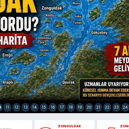
11
0
12
13
14
15
16
17
18
19
20
21
22
23
24
ZONGULDAK
ZON