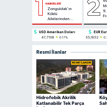
1
2
G
HABERLERI
M
Zonguldak'ın
9.
Köklü
Fr
Ailelerinden
Tanyeri Ailesinin
Acı Günü: Gülden
USD Amerikan Doları
EUR Eu
Tanyeri Hayatını
47,7106
55,1652
0.17
%
0.
Kaybetti
Resmi İlanlar
RESMİ İLANDIR
Hidrofobik Akrilik
Köy
Katlanabilir Tek Parça
Sah