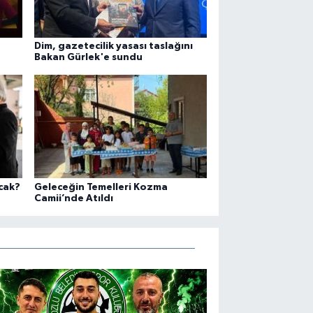
Dim, gazetecilik yasası taslağını
Bakan Gürlek'e sundu
cak?
Geleceğin Temelleri Kozma
Camii’nde Atıldı