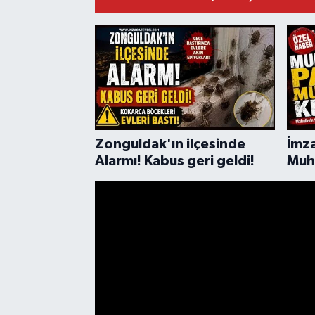
DEVREK
DÜZCE
EREĞLİ
GÖKÇEBEY
Zonguldak'ın ilçesinde
İmza
Alarmı! Kabus geri geldi!
Muh
KARABÜK
Kesi
KASTAMONU