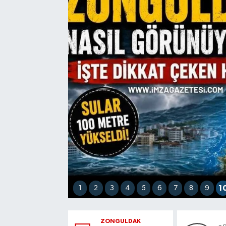
1
2
3
4
5
6
7
8
9
1
ZONGULDAK