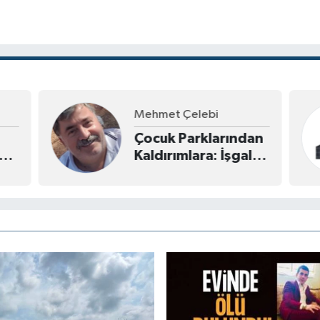
Erol Sarıal
an
CHP'Yİ BÖLMEK
l
TÜRKİYE'Yİ BÖLMEK
,