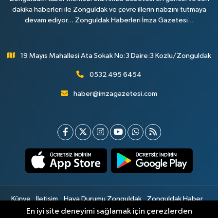
dakika haberleri ile Zonguldak ve çevre illerin nabzını tutmaya
devam ediyor... Zonguldak Haberleri İmza Gazetesi...
19 Mayıs Mahallesi Ata Sokak No:3 Daire:3 Kozlu/Zonguldak
0532 495 6454
haber@imzagazetesi.com
Künye
İletişim
Hava Durumu Zonguldak
Zonguldak Haber
Gizlilik Sözleşmesi
Hizmet Şartları
Sitemap
En iyi site deneyimi sağlamak için çerezlerden