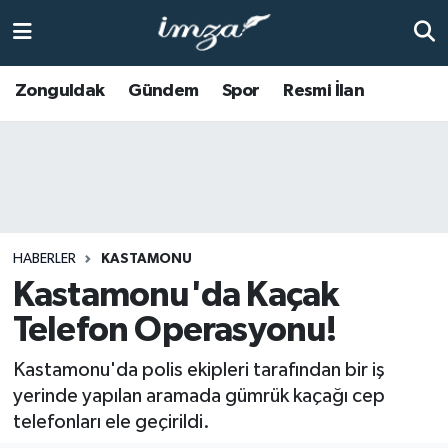
ZONGULDAK
Zonguldak Nöbetçi Eczaneler
Zonguldak
Gündem
Spor
Resmi İlan
Anasayfa
Zonguldak Hava Durumu
ALAPLI
Zonguldak Trafik Yoğunluk Haritası
KOZLU
Süper Lig Puan Durumu ve Fikstür
HABERLER
KASTAMONU
KİLİMLİ
Tüm Manşetler
Kastamonu'da Kaçak
Telefon Operasyonu!
BARTIN
Son Dakika Haberleri
Kastamonu'da polis ekipleri tarafından bir iş
BOLU
Haber Arşivi
yerinde yapılan aramada gümrük kaçağı cep
telefonları ele geçirildi.
ÇAYCUMA