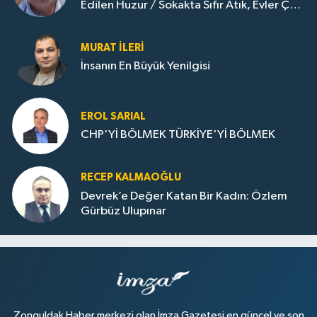
Edilen Huzur / Sokakta Sıfır Atık, Evler Çöp
Dolu
MURAT İLERI
İnsanın En Büyük Yenilgisi
EROL SARIAL
CHP'Yİ BÖLMEK TÜRKİYE'Yİ BÖLMEK
RECEP KALMAOĞLU
Devrek’e Değer Katan Bir Kadın: Özlem
Gürbüz Ulupınar
Zonguldak Haber merkezi olan İmza Gazetesi en güncel ve son