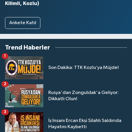
Kilimli, Kozlu)
Ankete Katıl
Trend Haberler
1
Son Dakika: TTK Kozlu’ya Müjde!
2
Rusya'dan Zonguldak'a Geliyor:
Dikkatli Olun!
3
İş İnsanı Ercan Ekşi Silahlı Saldırıda
Hayatını Kaybetti