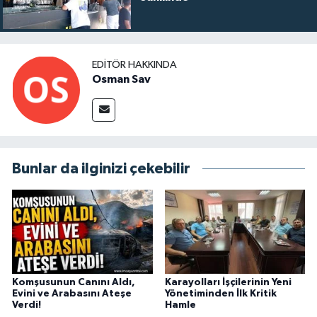
EDITÖR HAKKINDA
Osman Sav
Bunlar da ilginizi çekebilir
Komşusunun Canını Aldı,
Karayolları İşçilerinin Yeni
Evini ve Arabasını Ateşe
Yönetiminden İlk Kritik
Verdi!
Hamle