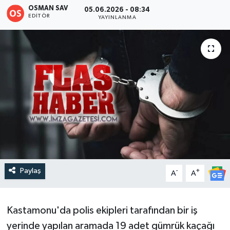
OSMAN SAV
05.06.2026 - 08:34
EDITÖR
DEVREK
YAYINLANMA
DÜZCE
EREĞLİ
GÖKÇEBEY
KARABÜK
KASTAMONU
Paylaş
-
+
A
A
Kastamonu'da polis ekipleri tarafından bir iş
yerinde yapılan aramada 19 adet gümrük kaçağı