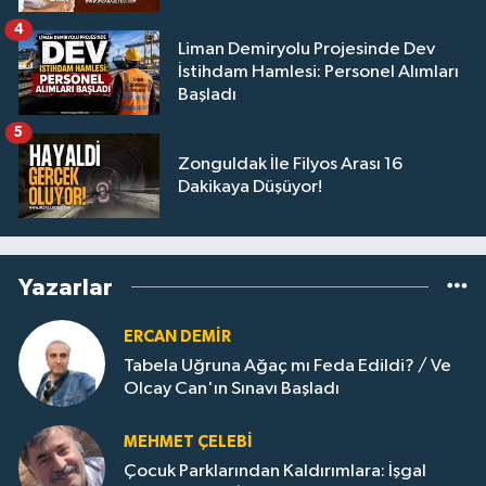
4
Liman Demiryolu Projesinde Dev
İstihdam Hamlesi: Personel Alımları
Başladı
5
Zonguldak İle Filyos Arası 16
Dakikaya Düşüyor!
Yazarlar
ERCAN DEMIR
Tabela Uğruna Ağaç mı Feda Edildi? / Ve
Olcay Can'ın Sınavı Başladı
MEHMET ÇELEBI
Çocuk Parklarından Kaldırımlara: İşgal