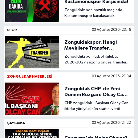
Kastamonuspor Karşısında!
Zonguldakspor, hazırlık maçında
Kastamonuspor karşılaşacak.
SPOR
03 Ağustos 2026 - 23:16
Zonguldakspor, Hangi
Mevkilere Transfer
Yapacak?
Zonguldakspor Futbol Kulübü,
2026-2027 sezonu öncesi transfer
çalışmaları kapsamında yeni
transferler yapacak.
ZONGULDAK HABERLERI
03 Ağustos 2026 - 21:34
Zonguldak CHP'de Yeni
Dönem Rüzgarı: Olcay Can
Göreve Başladı
CHP zonguldak İl Başkanı Olcay Can,
iktidar yürüyüşünün startını verdi.
ÇAYCUMA
03 Ağustos 2026 - 21:22