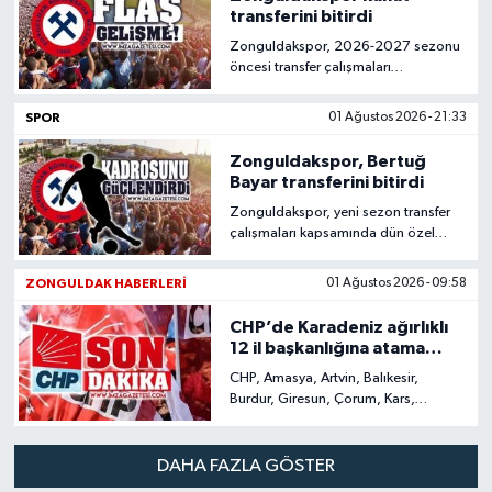
transferini bitirdi
Zonguldakspor, 2026-2027 sezonu
öncesi transfer çalışmaları
kapsamında hücum hattına önemli
bir ismi daha kattı.
SPOR
01 Ağustos 2026 - 21:33
Zonguldakspor, Bertuğ
Bayar transferini bitirdi
Zonguldakspor, yeni sezon transfer
çalışmaları kapsamında dün özel
haber olarak duyurduğumuz Bertuğ
Bayar transferini bitirdi.
ZONGULDAK HABERLERI
01 Ağustos 2026 - 09:58
CHP’de Karadeniz ağırlıklı
12 il başkanlığına atama
yapıldı
CHP, Amasya, Artvin, Balıkesir,
Burdur, Giresun, Çorum, Kars,
Kastamonu, Kütahya, Rize, Trabzon
ve Zonguldak illerine il başkanlarını
atandı.
DAHA FAZLA GÖSTER