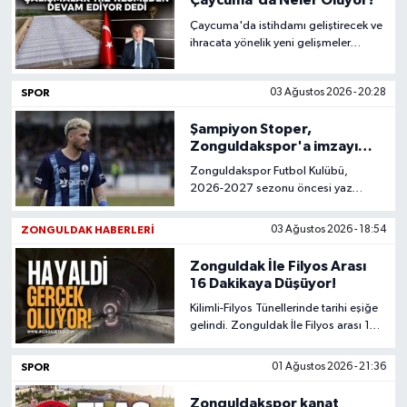
Çaycuma'da Neler Oluyor?
Çaycuma'da istihdamı geliştirecek ve
ihracata yönelik yeni gelişmeler
yaşnıyor.
SPOR
03 Ağustos 2026 - 20:28
Şampiyon Stoper,
Zonguldakspor'a imzayı
attı!
Zonguldakspor Futbol Kulübü,
2026-2027 sezonu öncesi yaz
transfer çalışmaları kapsamında
savunma hattını son iki sezonun
ZONGULDAK HABERLERI
03 Ağustos 2026 - 18:54
şampiyon stoperiyle güçlendirdi.
Zonguldak İle Filyos Arası
16 Dakikaya Düşüyor!
Kilimli-Filyos Tünellerinde tarihi eşiğe
gelindi. Zonguldak İle Filyos arası 16
dakikaya düşecek.
SPOR
01 Ağustos 2026 - 21:36
Zonguldakspor kanat