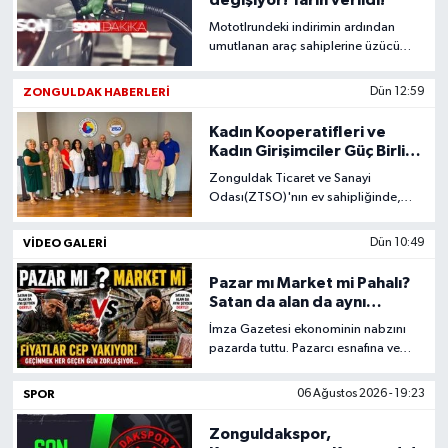
Mototlrundeki indirimin ardından
DEVREK
umutlanan araç sahiplerine üzücü
haber geldi.
DÜZCE
ZONGULDAK HABERLERI
Dün 12:59
Kadın Kooperatifleri ve
EREĞLİ
Kadın Girişimciler Güç Birliği
İçin ZTSO'da Bir Araya
Zonguldak Ticaret ve Sanayi
GÖKÇEBEY
Geldi
Odası(ZTSO)'nın ev sahipliğinde,
Zonguldak Kadın Girişimciler Kurulu
üyeleri ile Zonguldak'ta faaliyet
KARABÜK
VİDEO GALERİ
Dün 10:49
gösteren kadın kooperatiflerinin
temsilcileri, Zonguldak Ticaret ve
Pazar mı Market mi Pahalı?
KASTAMONU
Sanayi Odası Yönetim Kurulu Başkanı
Satan da alan da aynı
Metin Demir'in başkanlığında
şeyden dertli!
İmza Gazetesi ekonominin nabzını
gerçekleştirilen istişare toplantısında
pazarda tuttu. Pazarcı esnafına ve
bir araya geldi.
vatandaşa ürünler ve ekonomik
durum soruldu.
SPOR
06 Ağustos 2026 - 19:23
Zonguldakspor,