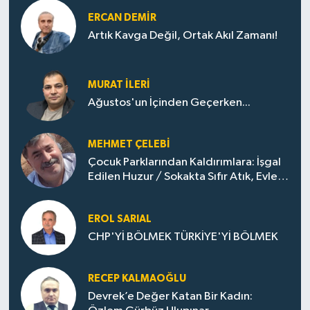
ERCAN DEMIR
Artık Kavga Değil, Ortak Akıl Zamanı!
MURAT İLERI
Ağustos'un İçinden Geçerken...
MEHMET ÇELEBI
Çocuk Parklarından Kaldırımlara: İşgal
Edilen Huzur / Sokakta Sıfır Atık, Evler
Çöp Dolu
EROL SARIAL
CHP'Yİ BÖLMEK TÜRKİYE'Yİ BÖLMEK
RECEP KALMAOĞLU
Devrek’e Değer Katan Bir Kadın: