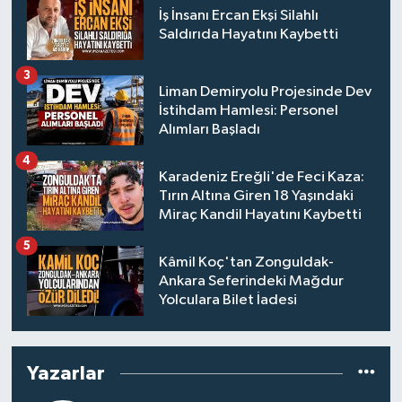
İş İnsanı Ercan Ekşi Silahlı
Saldırıda Hayatını Kaybetti
3
Liman Demiryolu Projesinde Dev
İstihdam Hamlesi: Personel
Alımları Başladı
4
Karadeniz Ereğli'de Feci Kaza:
Tırın Altına Giren 18 Yaşındaki
Miraç Kandil Hayatını Kaybetti
5
Kâmil Koç'tan Zonguldak-
Ankara Seferindeki Mağdur
Yolculara Bilet İadesi
Yazarlar