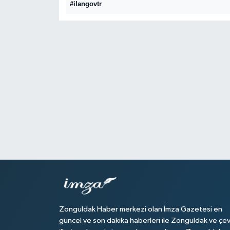
#ilangovtr
DEVREK
DÜZCE
EREĞLİ
GÖKÇEBEY
KARABÜK
KASTAMONU
Zonguldak Haber merkezi olan İmza Gazetesi en
güncel ve son dakika haberleri ile Zonguldak ve çe