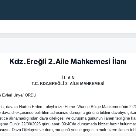
Kdz.Ereğli 2.Aile Mahkemesi İlanı
İ L A N
T.C. KDZ.EREĞLİ 2. AİLE MAHKEMESİ
 Evleri Ünye/ ORDU
, davacı Nurten Erdim , aleyhinize Herne- Wanne Bölge Mahkemesi'nin 22/08
va dilekçesinde belirtilen adresinize duruşma gününü bildirir davetiye çıkarı
etice alınamadığından dava dilekçesi ve duruşma gününün ilanen tebliğine karar
ma Günü: 22/09/2026 günü saat: 09:40'da duruşmada bizzat hazır bulunmanız v
usu, Dava Dilekçesi ve duruşma günü yerine geçerli olmak üzere ilanen tebli