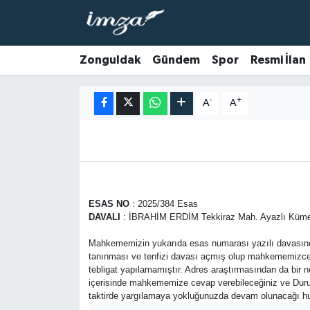
ZONGULDAK
Zonguldak Nöbetçi Eczaneler
Zonguldak
Gündem
Spor
Resmi İlan
Anasayfa
Zonguldak Hava Durumu
-
+
A
A
ALAPLI
Zonguldak Trafik Yoğunluk Haritası
KOZLU
Süper Lig Puan Durumu ve Fikstür
KİLİMLİ
Tüm Manşetler
ESAS NO
: 2025/384 Esas
DAVALI
: İBRAHİM ERDİM Tekkiraz Mah. Ayazlı Küme
BARTIN
Son Dakika Haberleri
Mahkememizin yukarıda esas numarası yazılı davasında
tanınması ve tenfizi davası açmış olup mahkememizce da
BOLU
Haber Arşivi
tebligat yapılamamıştır. Adres araştırmasından da bir n
içerisinde mahkememize cevap verebileceğiniz ve Duruş
taktirde yargılamaya yokluğunuzda devam olunacağı hus
ÇAYCUMA