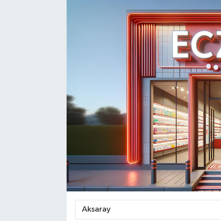
DEVREK
DÜZCE
EREĞLİ
GÖKÇEBEY
KARABÜK
KASTAMONU