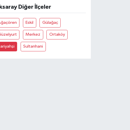
ksaray Diğer İlçeler
Ağaçören
Eskil
Gülağaç
Güzelyurt
Merkez
Ortaköy
ariyahşi
Sultanhani