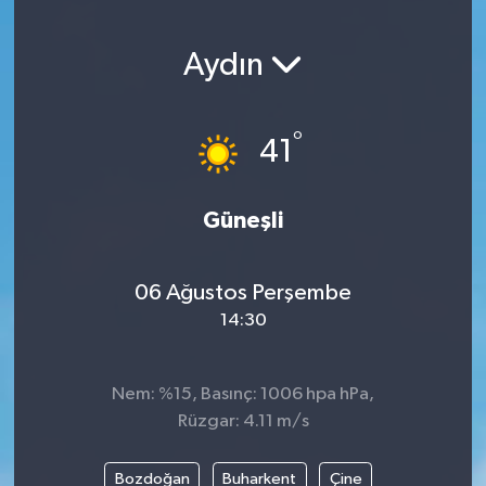
DEVREK
Aydın
DÜZCE
°
41
EREĞLİ
GÖKÇEBEY
Güneşli
KARABÜK
06 Ağustos Perşembe
KASTAMONU
14:30
Nem: %15, Basınç: 1006 hpa hPa,
Rüzgar: 4.11 m/s
Bozdoğan
Buharkent
Çine