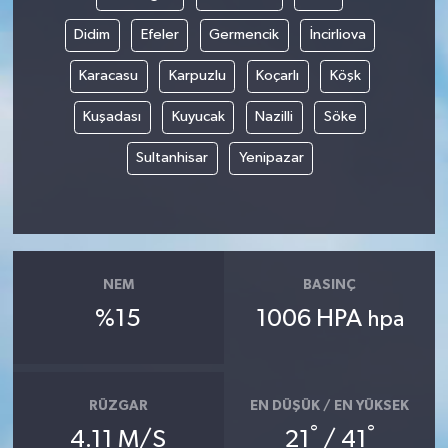
Didim
Efeler
Germencik
İncirliova
Karacasu
Karpuzlu
Koçarlı
Köşk
Kuşadası
Kuyucak
Nazilli
Söke
Sultanhisar
Yenipazar
NEM
BASINÇ
%15
1006 HPA
hpa
RÜZGAR
EN DÜŞÜK / EN YÜKSEK
°
°
4.11 M/S
21
/ 41