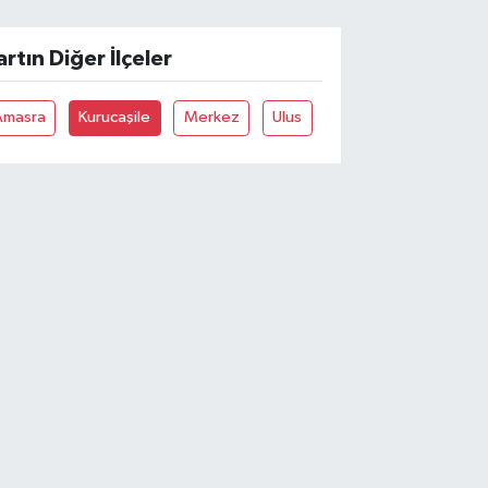
artın Diğer İlçeler
Amasra
Kurucaşile
Merkez
Ulus