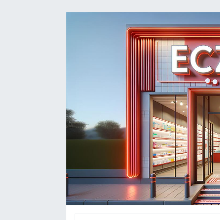
DEVREK
DÜZCE
EREĞLİ
GÖKÇEBEY
KARABÜK
KASTAMONU