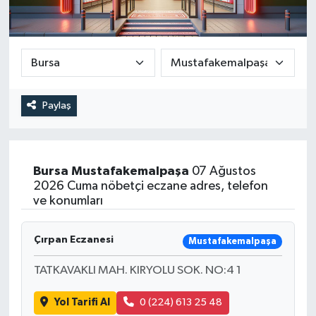
DEVREK
DÜZCE
EREĞLİ
Paylaş
GÖKÇEBEY
KARABÜK
Bursa
Mustafakemalpaşa
07 Ağustos
2026 Cuma nöbetçi eczane adres, telefon
ve konumları
KASTAMONU
Çırpan Eczanesi
Mustafakemalpaşa
TATKAVAKLI MAH. KIRYOLU SOK. NO:4 1
Yol Tarifi Al
0 (224) 613 25 48