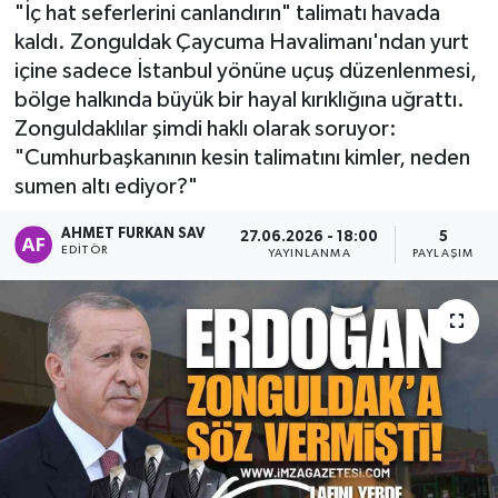
"İç hat seferlerini canlandırın" talimatı havada
DEVREK
kaldı. Zonguldak Çaycuma Havalimanı'ndan yurt
içine sadece İstanbul yönüne uçuş düzenlenmesi,
DÜZCE
bölge halkında büyük bir hayal kırıklığına uğrattı.
Zonguldaklılar şimdi haklı olarak soruyor:
EREĞLİ
"Cumhurbaşkanının kesin talimatını kimler, neden
sumen altı ediyor?"
GÖKÇEBEY
AHMET FURKAN SAV
27.06.2026 - 18:00
5
EDITÖR
YAYINLANMA
PAYLAŞIM
KARABÜK
KASTAMONU