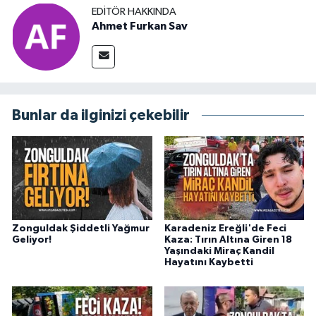
EDITÖR HAKKINDA
Ahmet Furkan Sav
Bunlar da ilginizi çekebilir
Zonguldak Şiddetli Yağmur
Karadeniz Ereğli'de Feci
Geliyor!
Kaza: Tırın Altına Giren 18
Yaşındaki Miraç Kandil
Hayatını Kaybetti