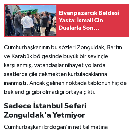
Elvanpazarcık Beldesi
Yasta: İsmail Cin
Dualarla Son
Yolculuğuna Uğurlandı
Cumhurbaşkanının bu sözleri Zonguldak, Bartın
ve Karabük bölgesinde büyük bir sevinçle
karşılanmış, vatandaşlar nihayet yollarda
saatlerce çile çekmekten kurtulacaklarına
inanmıştı. Ancak gelinen noktada tablonun hiç de
beklendiği gibi olmadığı ortaya çıktı.
Sadece İstanbul Seferi
Zonguldak'a Yetmiyor
Cumhurbaşkanı Erdoğan'ın net talimatına