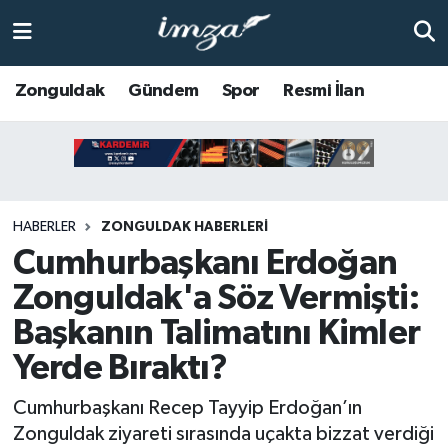
ZONGULDAK
Zonguldak Nöbetçi Eczaneler
Zonguldak
Gündem
Spor
Resmi İlan
Anasayfa
Zonguldak Hava Durumu
ALAPLI
Zonguldak Trafik Yoğunluk Haritası
HABERLER
ZONGULDAK HABERLERI
KOZLU
Süper Lig Puan Durumu ve Fikstür
Cumhurbaşkanı Erdoğan
KİLİMLİ
Tüm Manşetler
Zonguldak'a Söz Vermişti:
Başkanın Talimatını Kimler
BARTIN
Son Dakika Haberleri
Yerde Bıraktı?
BOLU
Haber Arşivi
Cumhurbaşkanı Recep Tayyip Erdoğan’ın
Zonguldak ziyareti sırasında uçakta bizzat verdiği
ÇAYCUMA