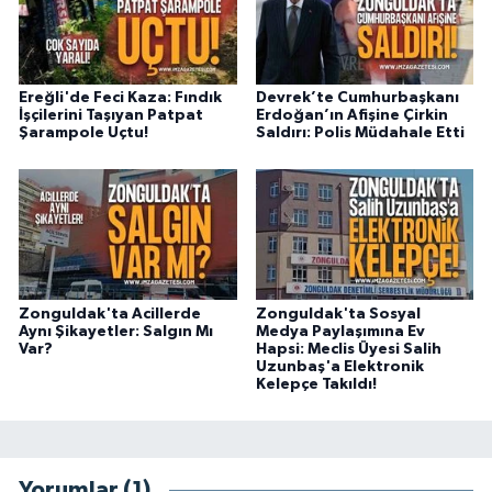
Ereğli'de Feci Kaza: Fındık
Devrek’te Cumhurbaşkanı
İşçilerini Taşıyan Patpat
Erdoğan’ın Afişine Çirkin
Şarampole Uçtu!
Saldırı: Polis Müdahale Etti
Zonguldak'ta Acillerde
Zonguldak'ta Sosyal
Aynı Şikayetler: Salgın Mı
Medya Paylaşımına Ev
Var?
Hapsi: Meclis Üyesi Salih
Uzunbaş'a Elektronik
Kelepçe Takıldı!
Yorumlar (1)