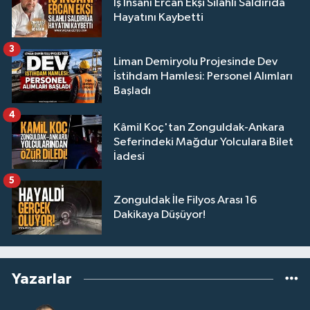
İş İnsanı Ercan Ekşi Silahlı Saldırıda
Hayatını Kaybetti
3
Liman Demiryolu Projesinde Dev
İstihdam Hamlesi: Personel Alımları
Başladı
4
Kâmil Koç'tan Zonguldak-Ankara
Seferindeki Mağdur Yolculara Bilet
İadesi
5
Zonguldak İle Filyos Arası 16
Dakikaya Düşüyor!
Yazarlar