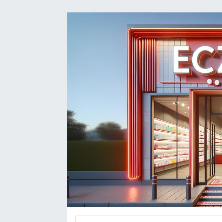
DEVREK
DÜZCE
EREĞLİ
GÖKÇEBEY
KARABÜK
KASTAMONU