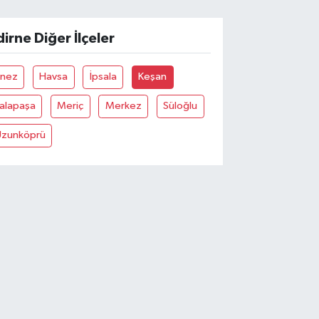
dirne Diğer İlçeler
Enez
Havsa
İpsala
Keşan
Lalapaşa
Meriç
Merkez
Süloğlu
Uzunköprü