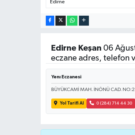
Edirne
Keşan
06 Ağust
eczane adres, telefon 
Yenı Eczanesi
BÜYÜKCAMİ MAH. İNÖNÜ CAD. NO:2
Yol Tarifi Al
0 (284) 714 44 30