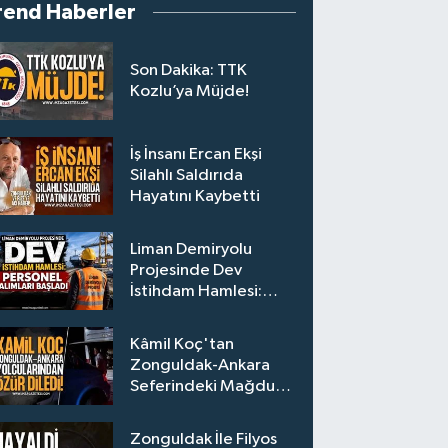
rend Haberler
Son Dakika: TTK
Kozlu’ya Müjde!
İş İnsanı Ercan Ekşi
Silahlı Saldırıda
Hayatını Kaybetti
Liman Demiryolu
Projesinde Dev
İstihdam Hamlesi:
Personel Alımları
Başladı
Kâmil Koç'tan
Zonguldak-Ankara
Seferindeki Mağdur
Yolculara Bilet İadesi
Zonguldak İle Filyos