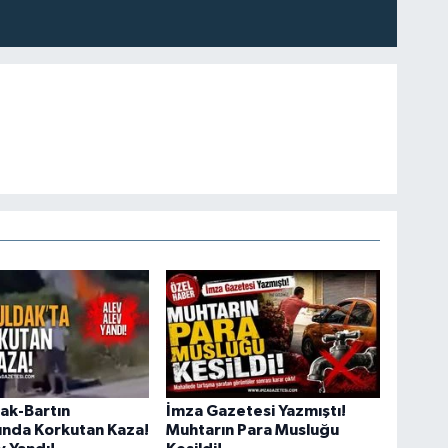
ak-Bartın
İmza Gazetesi Yazmıştı!
unda Korkutan Kaza!
Muhtarın Para Musluğu