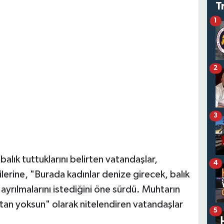
T
1
2
3
balık tuttuklarını belirten vatandaşlar,
4
lerine, "Burada kadınlar denize girecek, balık
ayrılmalarını istediğini öne sürdü. Muhtarın
ktan yoksun" olarak nitelendiren vatandaşlar
5