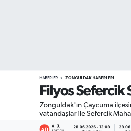
DEVREK
DÜZCE
EREĞLİ
GÖKÇEBEY
KARABÜK
HABERLER
ZONGULDAK HABERLERI
KASTAMONU
Filyos Sefercik 
Zonguldak'ın Çaycuma ilçesine
vatandaşlar ile Sefercik Mahal
A. Ü.
28.06.2026 - 13:08
28.06.
EDITÖR