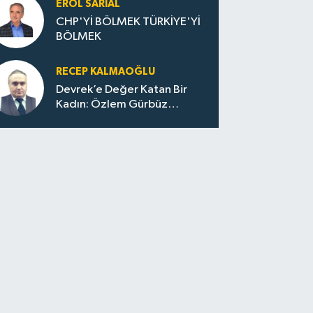
EROL SARIAL
CHP'Yİ BÖLMEK TÜRKİYE'Yİ
BÖLMEK
RECEP KALMAOĞLU
Devrek’e Değer Katan Bir
Kadın: Özlem Gürbüz
Ulupınar