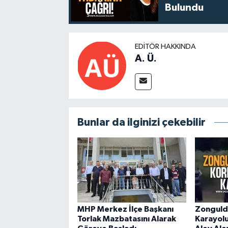
Bulundu
EDITÖR HAKKINDA
A. Ü.
Bunlar da ilginizi çekebilir
MHP Merkez İlçe Başkanı
Zonguld
Torlak Mazbatasını Alarak
Karayol