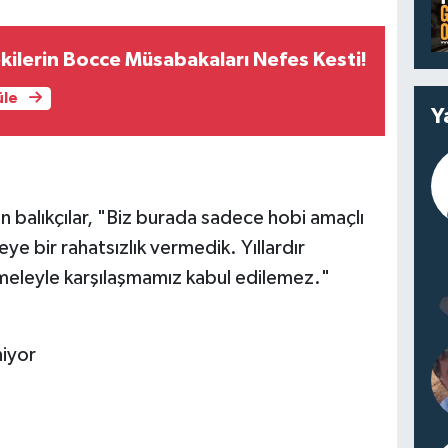
ilerin Bocce Müsabakaları Nefes Kesti!
üle
Y
ren balıkçılar, "Biz burada sadece hobi amaçlı
e bir rahatsızlık vermedik. Yıllardır
ameleyle karşılaşmamız kabul edilemez."
niyor