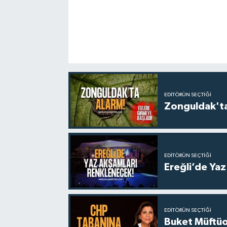
EDITÖRÜN SEÇTIĞI
Zonguldak'ta
EDITÖRÜN SEÇTIĞI
Ereğli’de Ya
EDITÖRÜN SEÇTIĞI
Buket Müftüo