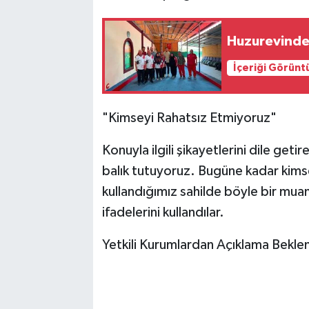
Huzurevindek
İçeriği Görünt
"Kimseyi Rahatsız Etmiyoruz"
Konuyla ilgili şikayetlerini dile geti
balık tutuyoruz. Bugüne kadar kimsey
kullandığımız sahilde böyle bir mu
ifadelerini kullandılar.
Yetkili Kurumlardan Açıklama Bekle