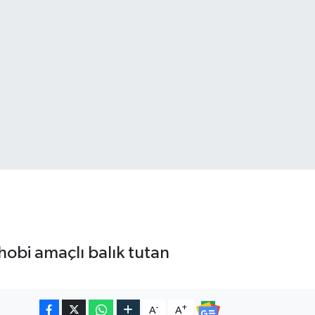
hobi amaçlı balık tutan
-
+
A
A