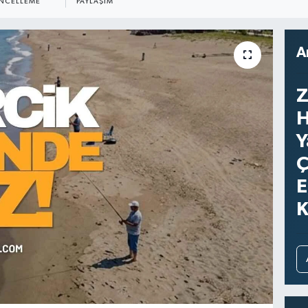
NCELLEME
PAYLAŞIM
A
Z
H
Y
Ç
E
K