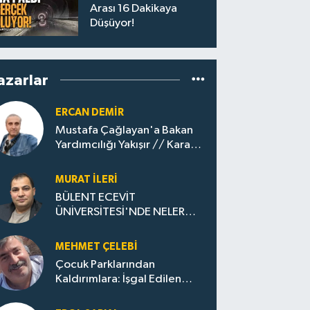
Arası 16 Dakikaya
Düşüyor!
azarlar
ERCAN DEMIR
Mustafa Çağlayan'a Bakan
Yardımcılığı Yakışır // ​Kara
Elmastan Mavi Vatan Gazına:
Zonguldak'ın Dönüşümü..
MURAT İLERI
BÜLENT ECEVİT
ÜNİVERSİTESİ'NDE NELER
OLUYOR?
MEHMET ÇELEBI
Çocuk Parklarından
Kaldırımlara: İşgal Edilen
Huzur / Sokakta Sıfır Atık,
Evler Çöp Dolu