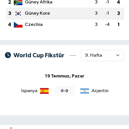
2
Güney Afrika
3
-1
4
DEVREK
3
Güney Kore
3
-1
3
4
Czechia
3
-4
1
DÜZCE
EREĞLİ
GÖKÇEBEY
World Cup Fikstür
KARABÜK
19 Temmuz, Pazar
KASTAMONU
İspanya
Arjantin
0-0