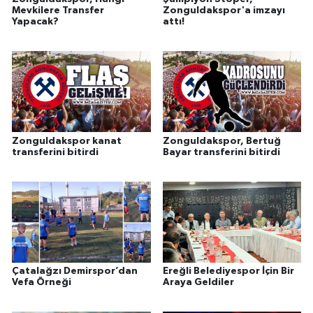
Mevkilere Transfer
Zonguldakspor'a imzayı
Yapacak?
attı!
Zonguldakspor kanat
Zonguldakspor, Bertuğ
transferini bitirdi
Bayar transferini bitirdi
Çatalağzı Demirspor’dan
Ereğli Belediyespor İçin Bir
Vefa Örneği
Araya Geldiler