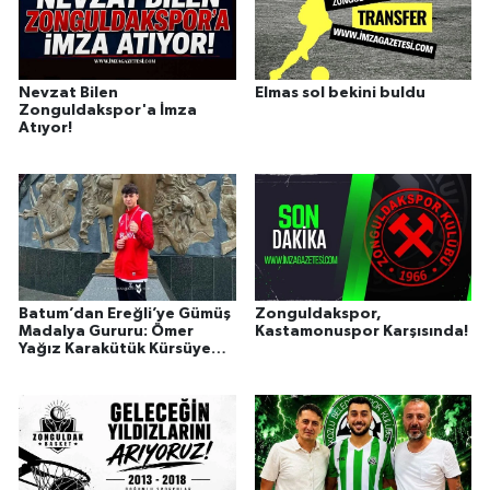
Nevzat Bilen
Elmas sol bekini buldu
Zonguldakspor'a İmza
Atıyor!
Batum’dan Ereğli’ye Gümüş
Zonguldakspor,
Madalya Gururu: Ömer
Kastamonuspor Karşısında!
Yağız Karakütük Kürsüye
Çıktı