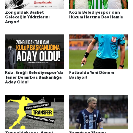
Zonguldak Basket
Kozlu Belediyespor’dan
Geleceğin Yıldızlarını
Hücum Hattına Dev Hamle
Arıyor!
Kdz. Ereğli Belediyespor’da
Futbolda Yeni Dönem
Taner Demirbaş Başkanlığa
Başlıyor!
Aday Oldu!
Zonguldakspor, Hangi
Şampiyon Stoper,