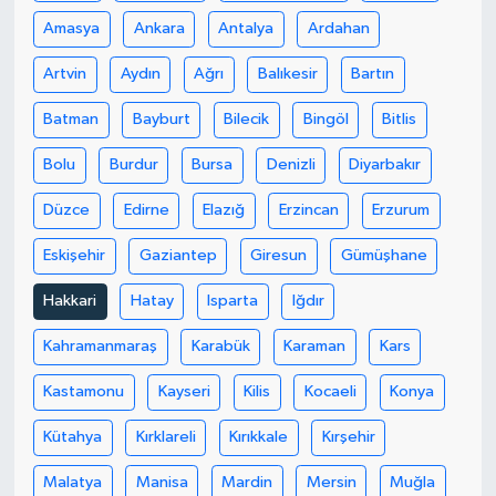
Amasya
Ankara
Antalya
Ardahan
Artvin
Aydın
Ağrı
Balıkesir
Bartın
Batman
Bayburt
Bilecik
Bingöl
Bitlis
Bolu
Burdur
Bursa
Denizli
Diyarbakır
Düzce
Edirne
Elazığ
Erzincan
Erzurum
Eskişehir
Gaziantep
Giresun
Gümüşhane
Hakkari
Hatay
Isparta
Iğdır
Kahramanmaraş
Karabük
Karaman
Kars
Kastamonu
Kayseri
Kilis
Kocaeli
Konya
Kütahya
Kırklareli
Kırıkkale
Kırşehir
Malatya
Manisa
Mardin
Mersin
Muğla