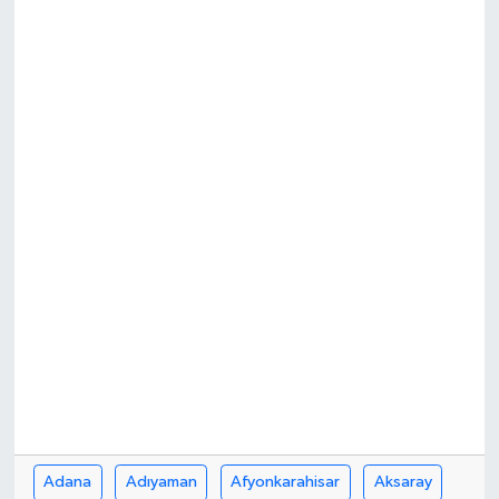
DEVREK
DÜZCE
EREĞLİ
GÖKÇEBEY
KARABÜK
KASTAMONU
Adana
Adıyaman
Afyonkarahisar
Aksaray