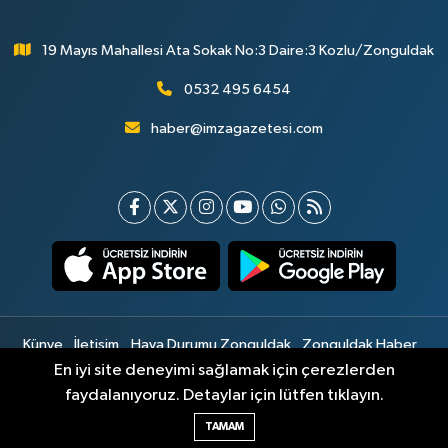
19 Mayıs Mahallesi Ata Sokak No:3 Daire:3 Kozlu/Zonguldak
0532 495 6454
haber@imzagazetesi.com
Künye
İletişim
Hava Durumu Zonguldak
Zonguldak Haber
Gizlilik Sözleşmesi
Hizmet Şartları
Sitemap
En iyi site deneyimi sağlamak için çerezlerden
faydalanıyoruz. Detaylar için lütfen tıklayın.
Haber Yazılımı:
TE Bilişim
TAMAM