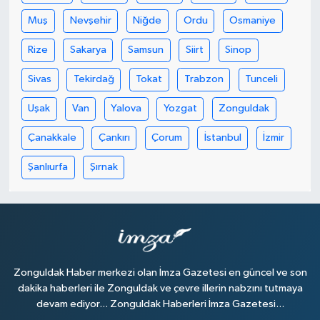
Muş
Nevşehir
Niğde
Ordu
Osmaniye
Rize
Sakarya
Samsun
Siirt
Sinop
Sivas
Tekirdağ
Tokat
Trabzon
Tunceli
Uşak
Van
Yalova
Yozgat
Zonguldak
Çanakkale
Çankırı
Çorum
İstanbul
İzmir
Şanlıurfa
Şırnak
Zonguldak Haber merkezi olan İmza Gazetesi en güncel ve son
dakika haberleri ile Zonguldak ve çevre illerin nabzını tutmaya
devam ediyor... Zonguldak Haberleri İmza Gazetesi...