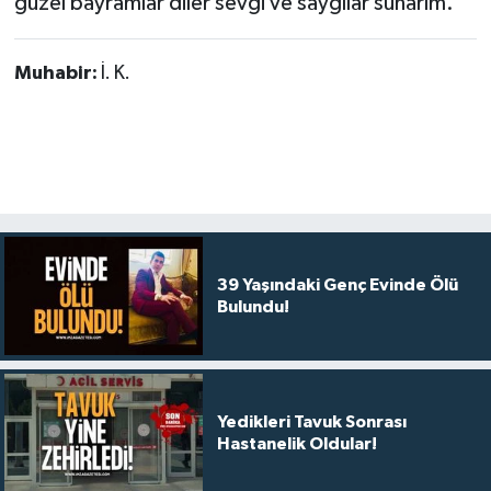
güzel bayramlar diler sevgi ve saygılar sunarım.
Muhabir:
İ. K.
39 Yaşındaki Genç Evinde Ölü
Bulundu!
Yedikleri Tavuk Sonrası
Hastanelik Oldular!