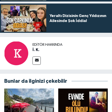
Yeraltı Dizisinin Genç Yıldızının
Ailesinde Şok İddia!
EDITÖR HAKKINDA
İ. K.
Bunlar da ilginizi çekebilir