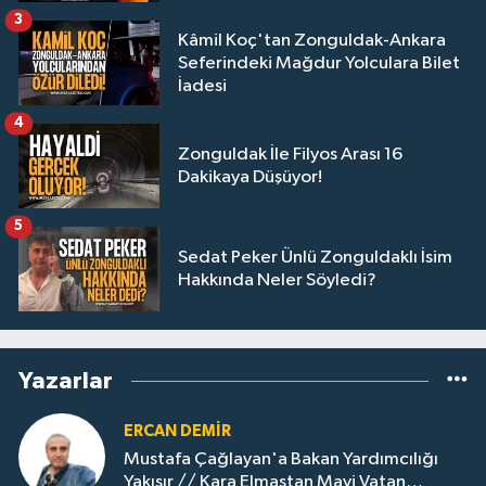
3
Kâmil Koç'tan Zonguldak-Ankara
Seferindeki Mağdur Yolculara Bilet
İadesi
4
Zonguldak İle Filyos Arası 16
Dakikaya Düşüyor!
5
Sedat Peker Ünlü Zonguldaklı İsim
Hakkında Neler Söyledi?
Yazarlar
ERCAN DEMIR
Mustafa Çağlayan'a Bakan Yardımcılığı
Yakışır // ​Kara Elmastan Mavi Vatan