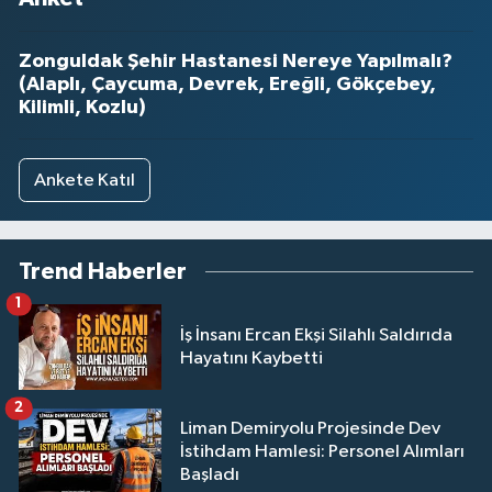
Zonguldak Şehir Hastanesi Nereye Yapılmalı?
(Alaplı, Çaycuma, Devrek, Ereğli, Gökçebey,
Kilimli, Kozlu)
Ankete Katıl
Trend Haberler
1
İş İnsanı Ercan Ekşi Silahlı Saldırıda
Hayatını Kaybetti
2
Liman Demiryolu Projesinde Dev
İstihdam Hamlesi: Personel Alımları
Başladı