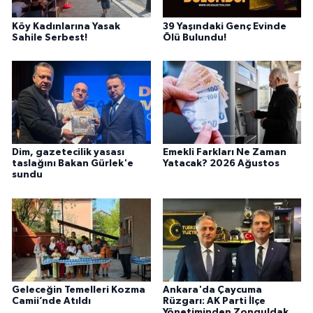
Köy Kadınlarına Yasak
39 Yaşındaki Genç Evinde
Sahile Serbest!
Ölü Bulundu!
Dim, gazetecilik yasası
Emekli Farkları Ne Zaman
taslağını Bakan Gürlek'e
Yatacak? 2026 Ağustos
sundu
Geleceğin Temelleri Kozma
Ankara'da Çaycuma
Camii’nde Atıldı
Rüzgarı: AK Parti İlçe
Yönetiminden Zonguldak