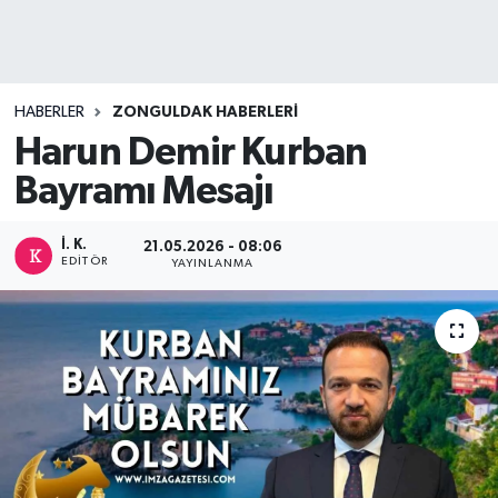
DEVREK
DÜZCE
HABERLER
ZONGULDAK HABERLERI
Harun Demir Kurban
EREĞLİ
Bayramı Mesajı
GÖKÇEBEY
İ. K.
21.05.2026 - 08:06
EDITÖR
KARABÜK
YAYINLANMA
KASTAMONU