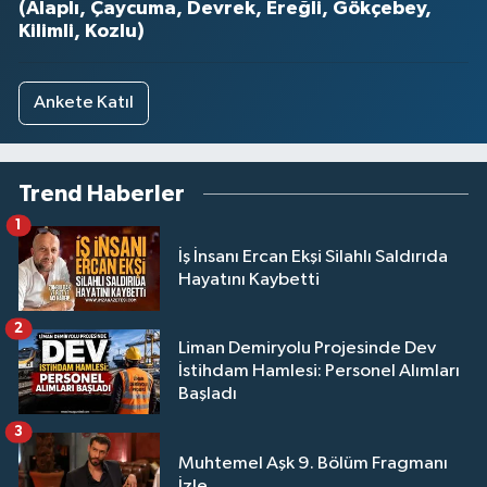
(Alaplı, Çaycuma, Devrek, Ereğli, Gökçebey,
Kilimli, Kozlu)
Ankete Katıl
Trend Haberler
1
İş İnsanı Ercan Ekşi Silahlı Saldırıda
Hayatını Kaybetti
2
Liman Demiryolu Projesinde Dev
İstihdam Hamlesi: Personel Alımları
Başladı
3
Muhtemel Aşk 9. Bölüm Fragmanı
İzle