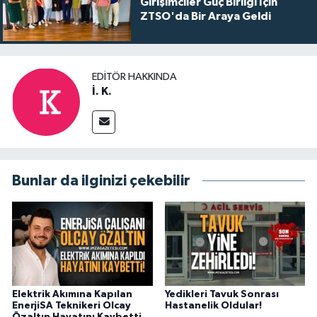
Girişimciler Güç Birliği İçin
ZTSO'da Bir Araya Geldi
EDITÖR HAKKINDA
İ. K.
Bunlar da ilginizi çekebilir
Elektrik Akımına Kapılan
Yedikleri Tavuk Sonrası
EnerjiSA Teknikeri Olcay
Hastanelik Oldular!