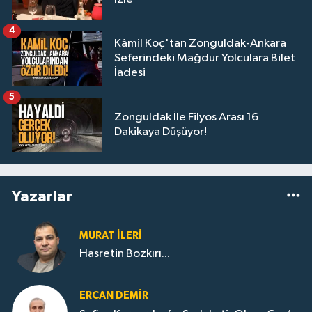
4
Kâmil Koç'tan Zonguldak-Ankara
Seferindeki Mağdur Yolculara Bilet
İadesi
5
Zonguldak İle Filyos Arası 16
Dakikaya Düşüyor!
Yazarlar
MURAT İLERI
Hasretin Bozkırı...
ERCAN DEMIR