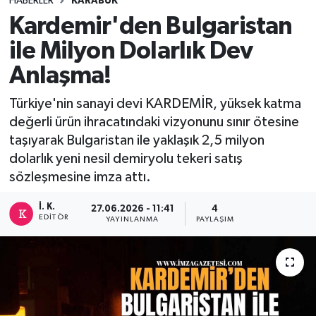
HABERLER
KARABÜK
Kardemir'den Bulgaristan
DEVREK
ile Milyon Dolarlık Dev
DÜZCE
Anlaşma!
EREĞLİ
Türkiye'nin sanayi devi KARDEMİR, yüksek katma
değerli ürün ihracatındaki vizyonunu sınır ötesine
GÖKÇEBEY
taşıyarak Bulgaristan ile yaklaşık 2,5 milyon
dolarlık yeni nesil demiryolu tekeri satış
KARABÜK
sözleşmesine imza attı.
KASTAMONU
İ. K.
27.06.2026 - 11:41
4
EDITÖR
YAYINLANMA
PAYLAŞIM