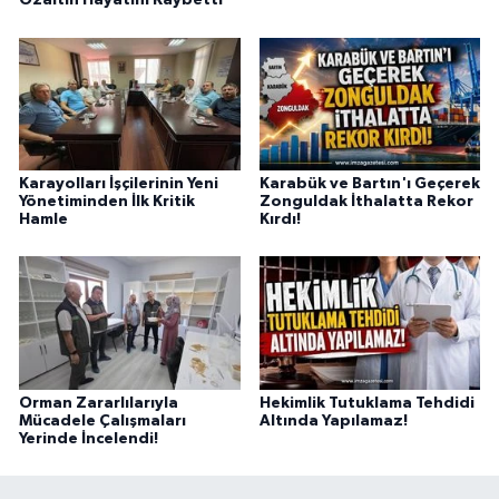
Özaltın Hayatını Kaybetti
Karayolları İşçilerinin Yeni
Karabük ve Bartın'ı Geçerek
Yönetiminden İlk Kritik
Zonguldak İthalatta Rekor
Hamle
Kırdı!
Orman Zararlılarıyla
Hekimlik Tutuklama Tehdidi
Mücadele Çalışmaları
Altında Yapılamaz!
Yerinde İncelendi!