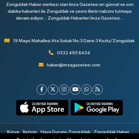
Zonguldak Haber merkezi olan İmza Gazetesi en güncel ve son
dakika haberleri ile Zonguldak ve çevre illerin nabzını tutmaya
devam ediyor... Zonguldak Haberleri İmza Gazetesi...
19 Mayıs Mahallesi Ata Sokak No:3 Daire:3 Kozlu/Zonguldak
0532 495 6454
haber@imzagazetesi.com
Künye
İletişim
Hava Durumu Zonguldak
Zonguldak Haber
Gizlilik Sözleşmesi
Hizmet Şartları
Sitemap