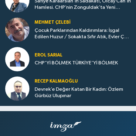
Safiye Karaarslan’ın Sadakati, Olcay Can’ın
Hamlesi. CHP’nin Zonguldak’ta Yeni
Dönemi..
MEHMET ÇELEBI
Çocuk Parklarından Kaldırımlara: İşgal
Edilen Huzur / Sokakta Sıfır Atık, Evler Çöp
Dolu
EROL SARIAL
CHP'Yİ BÖLMEK TÜRKİYE'Yİ BÖLMEK
RECEP KALMAOĞLU
Devrek’e Değer Katan Bir Kadın: Özlem
Gürbüz Ulupınar