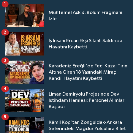
1
Muhtemel Aşk 9. Bölüm Fragmanı
İzle
2
İş İnsanı Ercan Ekşi Silahlı Saldırıda
Hayatını Kaybetti
3
Karadeniz Ereğli'de Feci Kaza: Tırın
Altına Giren 18 Yaşındaki Miraç
Kandil Hayatını Kaybetti
4
Liman Demiryolu Projesinde Dev
İstihdam Hamlesi: Personel Alımları
Başladı
5
Kâmil Koç'tan Zonguldak-Ankara
Seferindeki Mağdur Yolculara Bilet