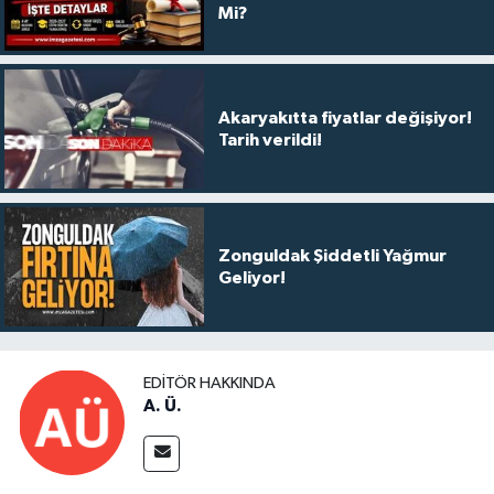
Mi?
Akaryakıtta fiyatlar değişiyor!
Tarih verildi!
Zonguldak Şiddetli Yağmur
Geliyor!
EDITÖR HAKKINDA
A. Ü.