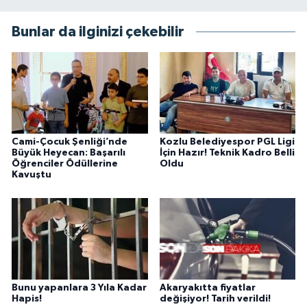
Bunlar da ilginizi çekebilir
Cami-Çocuk Şenliği’nde
Kozlu Belediyespor PGL Ligi
Büyük Heyecan: Başarılı
İçin Hazır! Teknik Kadro Belli
Öğrenciler Ödüllerine
Oldu
Kavuştu
Bunu yapanlara 3 Yıla Kadar
Akaryakıtta fiyatlar
Hapis!
değişiyor! Tarih verildi!