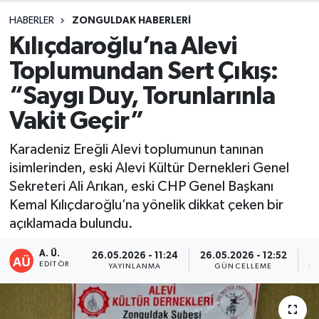
HABERLER
ZONGULDAK HABERLERI
DEVREK
Kılıçdaroğlu’na Alevi
DÜZCE
Toplumundan Sert Çıkış:
“Saygı Duy, Torunlarınla
EREĞLİ
Vakit Geçir”
GÖKÇEBEY
Karadeniz Ereğli Alevi toplumunun tanınan
isimlerinden, eski Alevi Kültür Dernekleri Genel
KARABÜK
Sekreteri Ali Arıkan, eski CHP Genel Başkanı
Kemal Kılıçdaroğlu’na yönelik dikkat çeken bir
KASTAMONU
açıklamada bulundu.
A. Ü.
26.05.2026 - 11:24
26.05.2026 - 12:52
EDITÖR
YAYINLANMA
GÜNCELLEME
PA