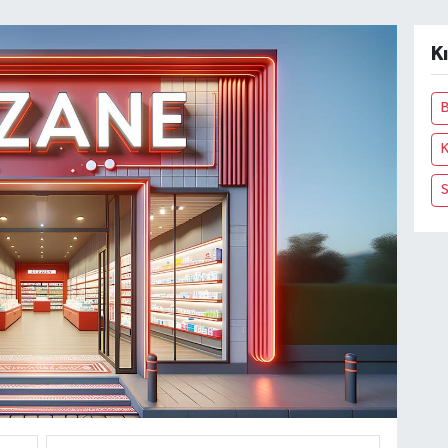
K
B
K
S