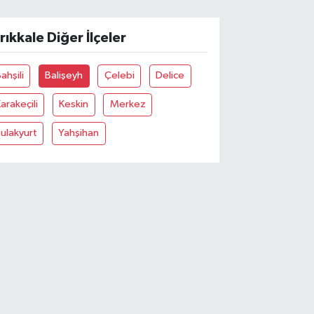
ırıkkale Diğer İlçeler
ahşili
Balişeyh
Çelebi
Delice
arakeçili
Keskin
Merkez
ulakyurt
Yahşihan