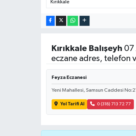
Kırıkkale
Balışeyh
07 
eczane adres, telefon 
Feyza Eczanesi
Yeni Mahallesi, Samsun Caddesi No:21 
Yol Tarifi Al
0 (318) 713 72 77