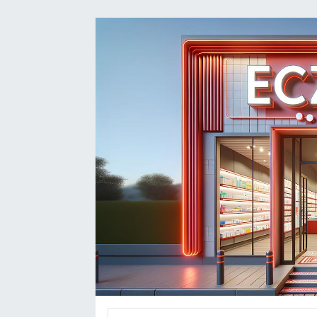
DEVREK
DÜZCE
EREĞLİ
GÖKÇEBEY
KARABÜK
KASTAMONU