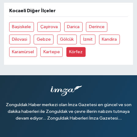
Kocaeli Diğer İlçeler
Başiskele
Çayirova
Darica
Derince
Dilovasi
Gebze
Gölcük
İzmit
Kandira
Karamürsel
Kartepe
Körfez
Zonguldak Haber merkezi olan İmza Gazetesi en güncel ve son
dakika haberleri ile Zonguldak ve çevre illerin nabzını tutmaya
devam ediyor... Zonguldak Haberleri İmza Gazetesi...