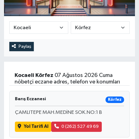
DEVREK
DÜZCE
EREĞLİ
Paylaş
GÖKÇEBEY
KARABÜK
Kocaeli
Körfez
07 Ağustos 2026 Cuma
nöbetçi eczane adres, telefon ve konumları
KASTAMONU
Barış Eczanesi
Körfez
ÇAMLITEPE MAH.MEDİNE SOK.NO:1 B
Yol Tarifi Al
0 (262) 527 49 69