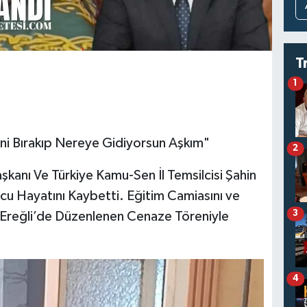
T
1
Beni Bırakıp Nereye Gidiyorsun Aşkım"
2
kanı Ve Türkiye Kamu-Sen İl Temsilcisi Şahin
cu Hayatını Kaybetti. Eğitim Camiasını ve
3
 Ereğli’de Düzenlenen Cenaze Töreniyle
4