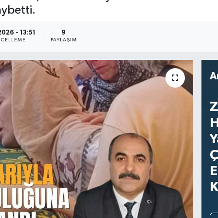
ybetti.
026 - 13:51
9
CELLEME
PAYLAŞIM
A
Z
H
Y
Ç
E
K