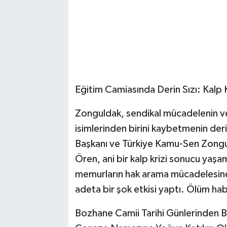
​Eğitim Camiasında Derin Sızı: Kalp
​Zonguldak, sendikal mücadelenin ve
isimlerinden birini kaybetmenin der
Başkanı ve Türkiye Kamu-Sen Zonguld
Ören, ani bir kalp krizi sonucu yaşam
memurların hak arama mücadelesine
adeta bir şok etkisi yaptı. Ölüm hab
​Bozhane Camii Tarihi Günlerinden Bi