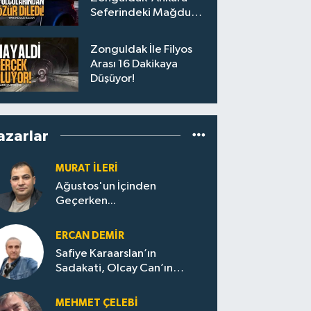
Seferindeki Mağdur
Yolculara Bilet İadesi
Zonguldak İle Filyos
Arası 16 Dakikaya
Düşüyor!
azarlar
MURAT İLERI
Ağustos'un İçinden
Geçerken...
ERCAN DEMIR
Safiye Karaarslan’ın
Sadakati, Olcay Can’ın
Hamlesi. CHP’nin
Zonguldak’ta Yeni Dönemi..
MEHMET ÇELEBI