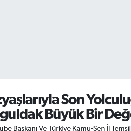
yaşlarıyla Son Yolcul
guldak Büyük Bir Değe
be Başkanı Ve Türkiye Kamu-Sen İl Temsilc