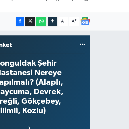
-
+
A
A
nket
onguldak Şehir
astanesi Nereye
apılmalı? (Alaplı,
aycuma, Devrek,
reğli, Gökçebey,
ilimli, Kozlu)