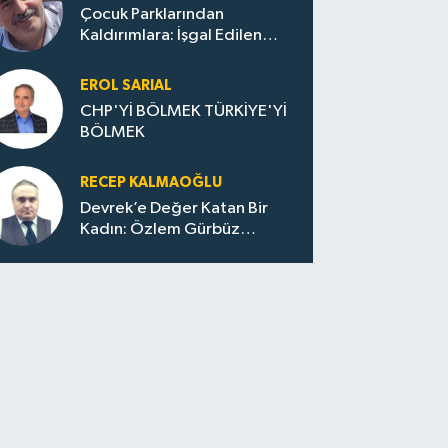
Çocuk Parklarından
Kaldırımlara: İşgal Edilen
Huzur / Sokakta Sıfır Atık,
Evler Çöp Dolu
EROL SARIAL
CHP'Yİ BÖLMEK TÜRKİYE'Yİ
BÖLMEK
RECEP KALMAOĞLU
Devrek’e Değer Katan Bir
Kadın: Özlem Gürbüz
Ulupınar