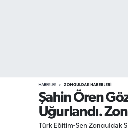
DEVREK
DÜZCE
EREĞLİ
GÖKÇEBEY
KARABÜK
KASTAMONU
HABERLER
ZONGULDAK HABERLERI
Şahin Ören Göz
Uğurlandı. Zon
Türk Eğitim-Sen Zonguldak Şu