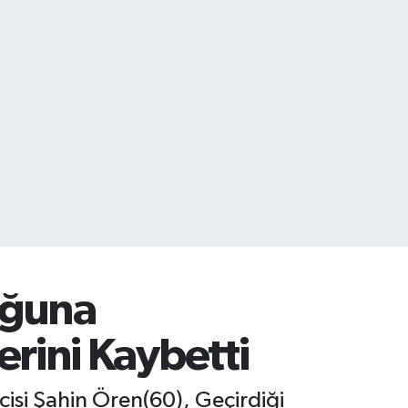
uğuna
rini Kaybetti
isi Şahin Ören(60), Geçirdiği