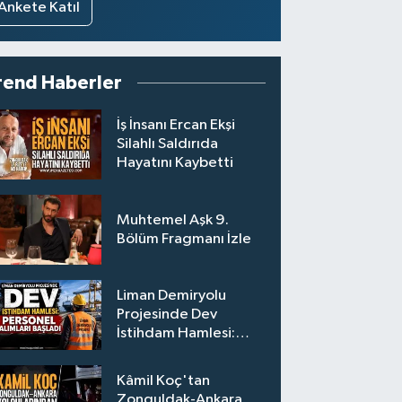
Ankete Katıl
rend Haberler
İş İnsanı Ercan Ekşi
Silahlı Saldırıda
Hayatını Kaybetti
Muhtemel Aşk 9.
Bölüm Fragmanı İzle
Liman Demiryolu
Projesinde Dev
İstihdam Hamlesi:
Personel Alımları
Başladı
Kâmil Koç'tan
Zonguldak-Ankara