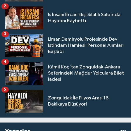
2
İş İnsanı Ercan Ekşi Silahlı Saldırıda
Hayatını Kaybetti
3
Liman Demiryolu Projesinde Dev
İstihdam Hamlesi: Personel Alımları
Başladı
4
Kâmil Koç'tan Zonguldak-Ankara
Seferindeki Mağdur Yolculara Bilet
İadesi
5
Zonguldak İle Filyos Arası 16
Dakikaya Düşüyor!