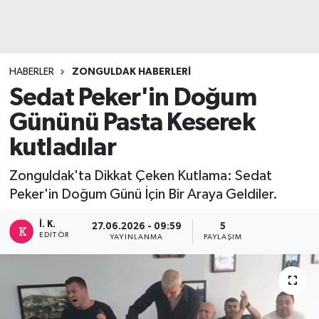
DEVREK
DÜZCE
HABERLER
ZONGULDAK HABERLERI
Sedat Peker'in Doğum
EREĞLİ
Gününü Pasta Keserek
GÖKÇEBEY
kutladılar
KARABÜK
Zonguldak'ta Dikkat Çeken Kutlama: Sedat
Peker'in Doğum Günü İçin Bir Araya Geldiler.
KASTAMONU
İ. K.
27.06.2026 - 09:59
5
EDITÖR
YAYINLANMA
PAYLAŞIM