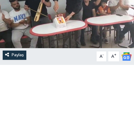
Paylaş
-
+
A
A