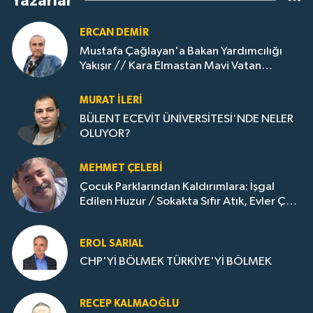
Yazarlar
ERCAN DEMIR
Mustafa Çağlayan'a Bakan Yardımcılığı
Yakışır // ​Kara Elmastan Mavi Vatan
Gazına: Zonguldak'ın Dönüşümü..
MURAT İLERI
BÜLENT ECEVİT ÜNİVERSİTESİ'NDE NELER
OLUYOR?
MEHMET ÇELEBI
Çocuk Parklarından Kaldırımlara: İşgal
Edilen Huzur / Sokakta Sıfır Atık, Evler Çöp
Dolu
EROL SARIAL
CHP'Yİ BÖLMEK TÜRKİYE'Yİ BÖLMEK
RECEP KALMAOĞLU