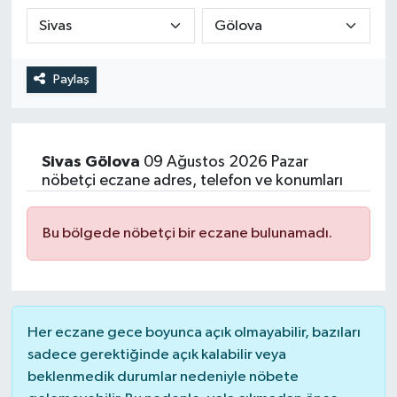
DEVREK
DÜZCE
Paylaş
EREĞLİ
Sivas
Gölova
09 Ağustos 2026 Pazar
GÖKÇEBEY
nöbetçi eczane adres, telefon ve konumları
KARABÜK
Bu bölgede nöbetçi bir eczane bulunamadı.
KASTAMONU
Her eczane gece boyunca açık olmayabilir, bazıları
sadece gerektiğinde açık kalabilir veya
beklenmedik durumlar nedeniyle nöbete