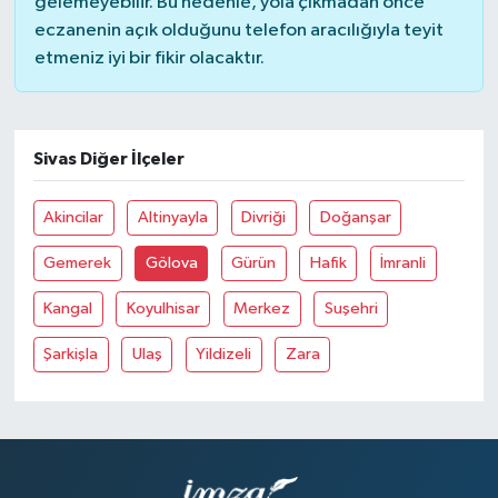
gelemeyebilir. Bu nedenle, yola çıkmadan önce
eczanenin açık olduğunu telefon aracılığıyla teyit
etmeniz iyi bir fikir olacaktır.
Sivas Diğer İlçeler
Akincilar
Altinyayla
Divriği
Doğanşar
Gemerek
Gölova
Gürün
Hafik
İmranli
Kangal
Koyulhisar
Merkez
Suşehri
Şarkişla
Ulaş
Yildizeli
Zara