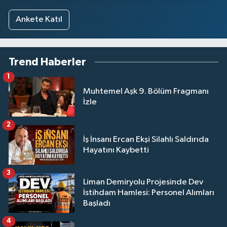
Ankete Katıl
Trend Haberler
1
Muhtemel Aşk 9. Bölüm Fragmanı
İzle
2
İş İnsanı Ercan Ekşi Silahlı Saldırıda
Hayatını Kaybetti
3
Liman Demiryolu Projesinde Dev
İstihdam Hamlesi: Personel Alımları
Başladı
4