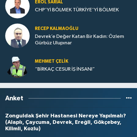
EROL SARIAL
CHP'Yİ BÖLMEK TÜRKİYE'Yİ BÖLMEK
RECEP KALMAOĞLU
Devrek’e Değer Katan Bir Kadın: Özlem
Gürbüz Ulupınar
MEHMET ÇELIK
“BİRKAÇ CESUR İŞ İNSANI”
Anket
Zonguldak Şehir Hastanesi Nereye Yapılmalı?
(Alaplı, Çaycuma, Devrek, Ereğli, Gökçebey,
Kilimli, Kozlu)