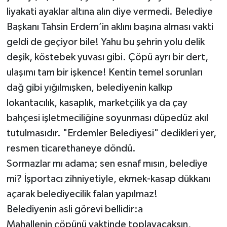
liyakati ayaklar altına alın diye vermedi. Belediye
Başkanı Tahsin Erdem’in aklını başına alması vakti
geldi de geçiyor bile! Yahu bu şehrin yolu delik
deşik, köstebek yuvası gibi. Çöpü ayrı bir dert,
ulaşımı tam bir işkence! Kentin temel sorunları
dağ gibi yığılmışken, belediyenin kalkıp
lokantacılık, kasaplık, marketçilik ya da çay
bahçesi işletmeciliğine soyunması düpedüz akıl
tutulmasıdır. "Erdemler Belediyesi" dedikleri yer,
resmen ticarethaneye döndü.
​Sormazlar mı adama; sen esnaf mısın, belediye
mi? İşportacı zihniyetiyle, ekmek-kasap dükkanı
açarak belediyecilik falan yapılmaz!
Belediyenin asli görevi bellidir:a
​Mahallenin çöpünü vaktinde toplayacaksın,