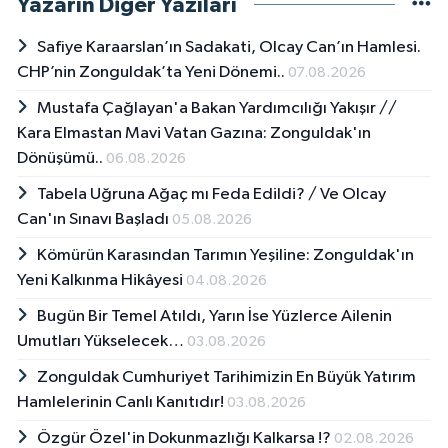
Yazarın Diğer Yazıları
Safiye Karaarslan’ın Sadakati, Olcay Can’ın Hamlesi.
CHP’nin Zonguldak’ta Yeni Dönemi..
07.08.2026
Mustafa Çağlayan'a Bakan Yardımcılığı Yakışır // ​
Kara Elmastan Mavi Vatan Gazına: Zonguldak'ın
Dönüşümü..
06.08.2026
Tabela Uğruna Ağaç mı Feda Edildi? / Ve Olcay
Can'ın Sınavı Başladı
05.08.2026
Kömürün Karasından Tarımın Yeşiline: Zonguldak'ın
Yeni Kalkınma Hikâyesi
04.08.2026
Bugün Bir Temel Atıldı, Yarın İse Yüzlerce Ailenin
Umutları Yükselecek…
03.08.2026
Zonguldak Cumhuriyet Tarihimizin En Büyük Yatırım
Hamlelerinin Canlı Kanıtıdır!
03.08.2026
Özgür Özel'in Dokunmazlığı Kalkarsa !?
02.08.2026