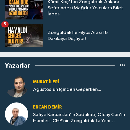
Kâmil Koç'tan Zonguldak-Ankara
Seferindeki Mağdur Yolculara Bilet
İadesi
5
Zonguldak İle Filyos Arası 16
Dakikaya Düşüyor!
Yazarlar
MURAT İLERI
Ağustos'un İçinden Geçerken...
ERCAN DEMIR
Safiye Karaarslan’ın Sadakati, Olcay Can’ın
Hamlesi. CHP’nin Zonguldak’ta Yeni
Dönemi..