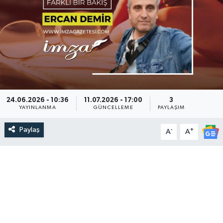
DEVREK
DÜZCE
EREĞLİ
GÖKÇEBEY
24.06.2026 - 10:36
11.07.2026 - 17:00
3
YAYINLANMA
GÜNCELLEME
PAYLAŞIM
KARABÜK
Paylaş
-
+
A
A
KASTAMONU