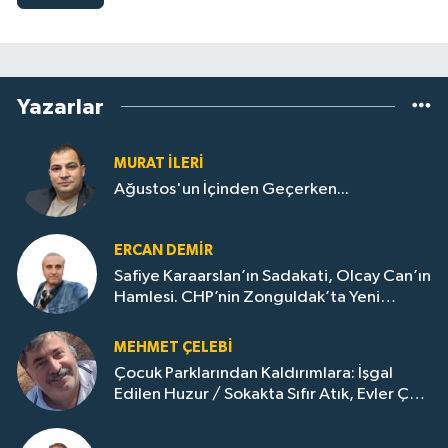
Yazarlar
MURAT İLERI
Ağustos'un İçinden Geçerken...
ERCAN DEMIR
Safiye Karaarslan’ın Sadakati, Olcay Can’ın
Hamlesi. CHP’nin Zonguldak’ta Yeni
Dönemi..
MEHMET ÇELEBI
Çocuk Parklarından Kaldırımlara: İşgal
Edilen Huzur / Sokakta Sıfır Atık, Evler Çöp
Dolu