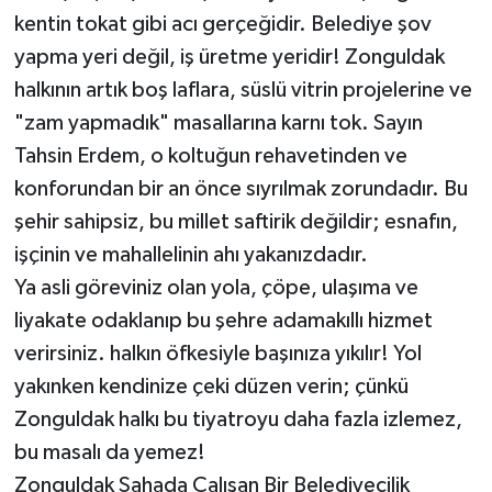
kentin tokat gibi acı gerçeğidir. Belediye şov
yapma yeri değil, iş üretme yeridir! Zonguldak
halkının artık boş laflara, süslü vitrin projelerine ve
"zam yapmadık" masallarına karnı tok. Sayın
Tahsin Erdem, o koltuğun rehavetinden ve
konforundan bir an önce sıyrılmak zorundadır. Bu
şehir sahipsiz, bu millet saftirik değildir; esnafın,
işçinin ve mahallelinin ahı yakanızdadır.
​Ya asli göreviniz olan yola, çöpe, ulaşıma ve
liyakate odaklanıp bu şehre adamakıllı hizmet
verirsiniz. halkın öfkesiyle başınıza yıkılır! Yol
yakınken kendinize çeki düzen verin; çünkü
Zonguldak halkı bu tiyatroyu daha fazla izlemez,
bu masalı da yemez!
Zonguldak Sahada Calışan Bir Belediyecilik