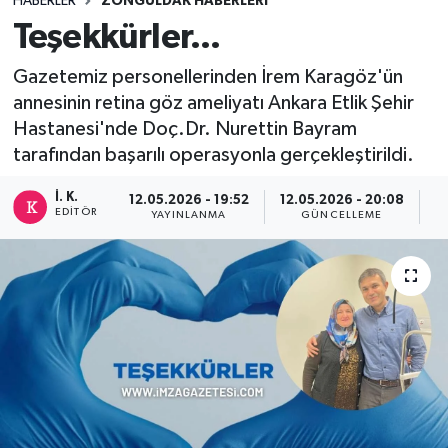
HABERLER
ZONGULDAK HABERLERI
Teşekkürler...
DEVREK
Gazetemiz personellerinden İrem Karagöz'ün
DÜZCE
annesinin retina göz ameliyatı Ankara Etlik Şehir
Hastanesi'nde Doç.Dr. Nurettin Bayram
EREĞLİ
tarafından başarılı operasyonla gerçekleştirildi.
GÖKÇEBEY
İ. K.
12.05.2026 - 19:52
12.05.2026 - 20:08
EDITÖR
YAYINLANMA
GÜNCELLEME
P
KARABÜK
KASTAMONU