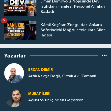
Liman Demiryolu Projesinde Dev
İstihdam Hamlesi: Personel Alımları
Başladı
5
Kâmil Koç'tan Zonguldak-Ankara
Seferindeki Mağdur Yolculara Bilet
İadesi
Yazarlar
ERCAN DEMIR
Artık Kavga Değil, Ortak Akıl Zamanı!
MURAT İLERI
Ağustos'un İçinden Geçerken...