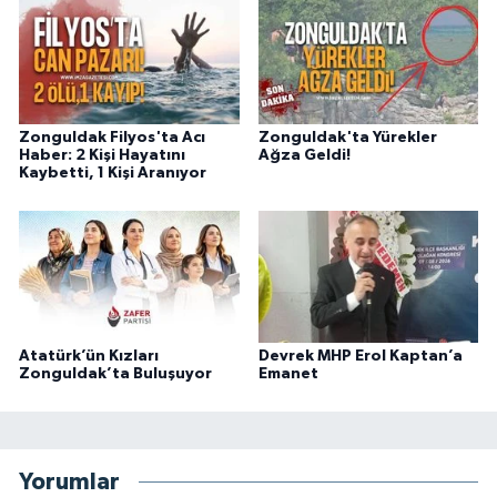
Zonguldak Filyos'ta Acı
Zonguldak'ta Yürekler
Haber: 2 Kişi Hayatını
Ağza Geldi!
Kaybetti, 1 Kişi Aranıyor
Atatürk’ün Kızları
Devrek MHP Erol Kaptan’a
Zonguldak’ta Buluşuyor
Emanet
Yorumlar