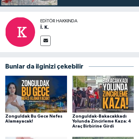
EDITÖR HAKKINDA
İ. K.
Bunlar da ilginizi çekebilir
Zonguldak Bu Gece Nefes
Zonguldak-Bakacakkadı
Alamayacak!
Yolunda Zincirleme Kaza: 4
Araç Birbirine Girdi