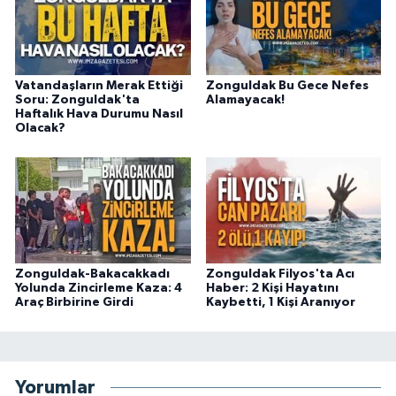
Vatandaşların Merak Ettiği
Zonguldak Bu Gece Nefes
Soru: Zonguldak'ta
Alamayacak!
Haftalık Hava Durumu Nasıl
Olacak?
Zonguldak-Bakacakkadı
Zonguldak Filyos'ta Acı
Yolunda Zincirleme Kaza: 4
Haber: 2 Kişi Hayatını
Araç Birbirine Girdi
Kaybetti, 1 Kişi Aranıyor
Yorumlar