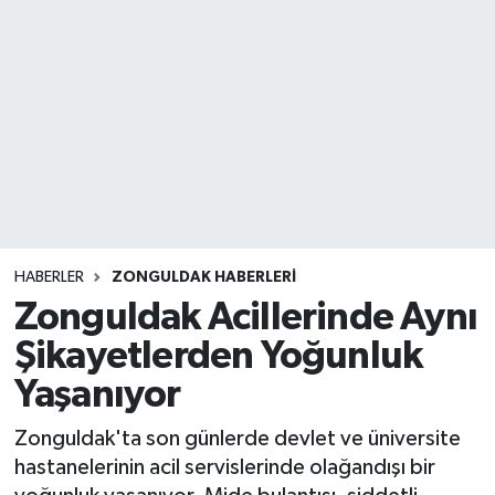
DEVREK
DÜZCE
EREĞLİ
GÖKÇEBEY
KARABÜK
HABERLER
ZONGULDAK HABERLERI
Zonguldak Acillerinde Aynı
KASTAMONU
Şikayetlerden Yoğunluk
Yaşanıyor
Zonguldak'ta son günlerde devlet ve üniversite
hastanelerinin acil servislerinde olağandışı bir