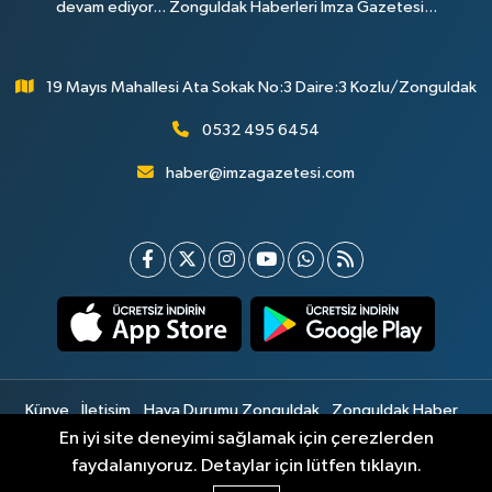
devam ediyor... Zonguldak Haberleri İmza Gazetesi...
19 Mayıs Mahallesi Ata Sokak No:3 Daire:3 Kozlu/Zonguldak
0532 495 6454
haber@imzagazetesi.com
Künye
İletişim
Hava Durumu Zonguldak
Zonguldak Haber
Gizlilik Sözleşmesi
Hizmet Şartları
Sitemap
En iyi site deneyimi sağlamak için çerezlerden
faydalanıyoruz. Detaylar için lütfen tıklayın.