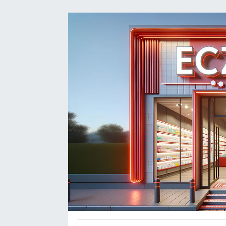
DEVREK
DÜZCE
EREĞLİ
GÖKÇEBEY
KARABÜK
KASTAMONU