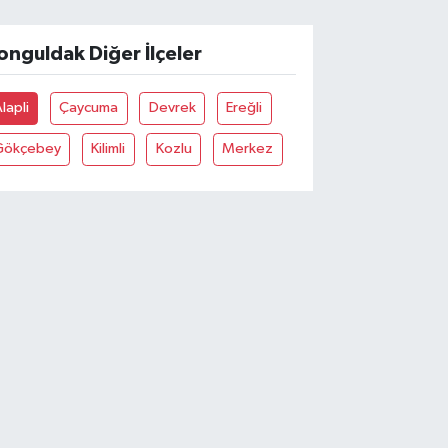
onguldak Diğer İlçeler
lapli
Çaycuma
Devrek
Ereğli
Gökçebey
Kilimli
Kozlu
Merkez