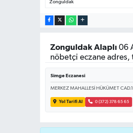
Zonguldak
Alaplı
06 
nöbetçi eczane adres, 
Simge Eczanesi
MERKEZ MAHALLESİ HÜKÜMET CAD.1
Yol Tarifi Al
0 (372) 378 65 65