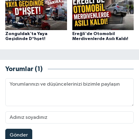
Zonguldak'ta Yaya
Ereğli'de Otomobil
Geçidinde D*hşet!
Merdivenlerde Asılı Kaldı!
Yorumlar (1)
Gönder