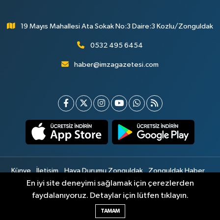
19 Mayıs Mahallesi Ata Sokak No:3 Daire:3 Kozlu/Zonguldak
0532 495 6454
haber@imzagazetesi.com
Künye
İletişim
Hava Durumu Zonguldak
Zonguldak Haber
Gizlilik Sözleşmesi
Hizmet Şartları
Sitemap
En iyi site deneyimi sağlamak için çerezlerden
faydalanıyoruz. Detaylar için lütfen tıklayın.
Haber Yazılımı:
TE Bilişim
TAMAM