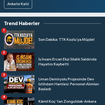
Ankete Katıl
Trend Haberler
1
Son Dakika: TTK Kozlu’ya Müjde!
2
İş İnsanı Ercan Ekşi Silahlı Saldırıda
Hayatını Kaybetti
3
Liman Demiryolu Projesinde Dev
İstihdam Hamlesi: Personel Alımları
Başladı
4
Kâmil Koç'tan Zonguldak-Ankara