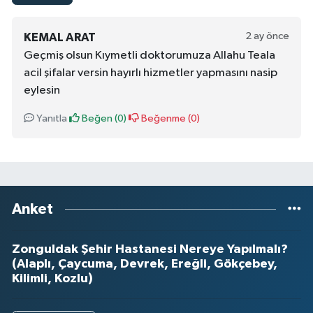
2 ay önce
KEMAL ARAT
Geçmiş olsun Kıymetli doktorumuza Allahu Teala
acil şifalar versin hayırlı hizmetler yapmasını nasip
eylesin
Yanıtla
Beğen (
0
)
Beğenme (
0
)
Anket
Zonguldak Şehir Hastanesi Nereye Yapılmalı?
(Alaplı, Çaycuma, Devrek, Ereğli, Gökçebey,
Kilimli, Kozlu)