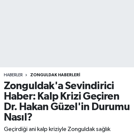
DEVREK
DÜZCE
EREĞLİ
GÖKÇEBEY
KARABÜK
HABERLER
ZONGULDAK HABERLERI
Zonguldak'a Sevindirici
KASTAMONU
Haber: Kalp Krizi Geçiren
Dr. Hakan Güzel'in Durumu
Nasıl?
Geçirdiği ani kalp kriziyle Zonguldak sağlık