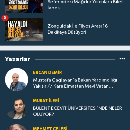
Seferindeki Mağdur Yolculara Bilet
İadesi
5
Zonguldak İle Filyos Arası 16
Dakikaya Düşüyor!
Yazarlar
ERCAN DEMIR
Mustafa Çağlayan'a Bakan Yardımcılığı
Yakışır // ​Kara Elmastan Mavi Vatan
Gazına: Zonguldak'ın Dönüşümü..
MURAT İLERI
BÜLENT ECEVİT ÜNİVERSİTESİ'NDE NELER
OLUYOR?
MEHMET ÇELEBI