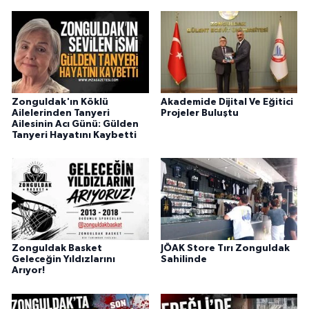
Zonguldak'ın Köklü
Akademide Dijital Ve Eğitici
Ailelerinden Tanyeri
Projeler Buluştu
Ailesinin Acı Günü: Gülden
Tanyeri Hayatını Kaybetti
Zonguldak Basket
JÖAK Store Tırı Zonguldak
Geleceğin Yıldızlarını
Sahilinde
Arıyor!