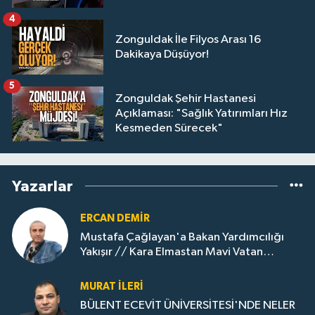
4
Zonguldak İle Filyos Arası 16
Dakikaya Düşüyor!
5
Zonguldak Şehir Hastanesi
Açıklaması: "Sağlık Yatırımları Hız
Kesmeden Sürecek"
Yazarlar
ERCAN DEMIR
Mustafa Çağlayan'a Bakan Yardımcılığı
Yakışır // ​Kara Elmastan Mavi Vatan
Gazına: Zonguldak'ın Dönüşümü..
MURAT İLERI
BÜLENT ECEVİT ÜNİVERSİTESİ'NDE NELER