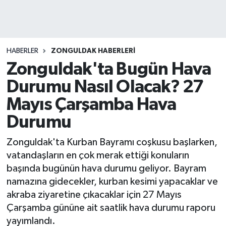
DEVREK
DÜZCE
HABERLER
ZONGULDAK HABERLERI
Zonguldak'ta Bugün Hava
EREĞLİ
Durumu Nasıl Olacak? 27
GÖKÇEBEY
Mayıs Çarşamba Hava
Durumu
KARABÜK
Zonguldak'ta Kurban Bayramı coşkusu başlarken,
KASTAMONU
vatandaşların en çok merak ettiği konuların
başında bugünün hava durumu geliyor. Bayram
namazına gidecekler, kurban kesimi yapacaklar ve
akraba ziyaretine çıkacaklar için 27 Mayıs
Çarşamba gününe ait saatlik hava durumu raporu
yayımlandı.