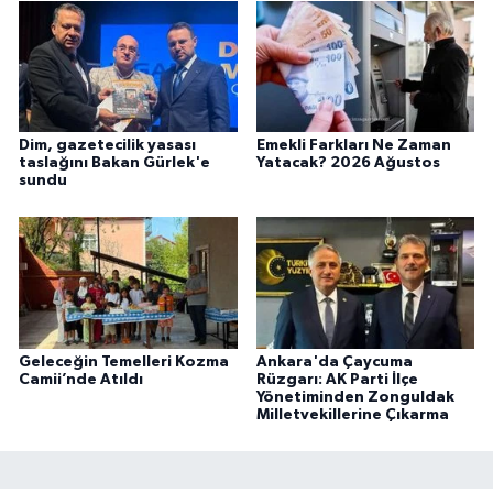
Dim, gazetecilik yasası
Emekli Farkları Ne Zaman
taslağını Bakan Gürlek'e
Yatacak? 2026 Ağustos
sundu
Geleceğin Temelleri Kozma
Ankara'da Çaycuma
Camii’nde Atıldı
Rüzgarı: AK Parti İlçe
Yönetiminden Zonguldak
Milletvekillerine Çıkarma