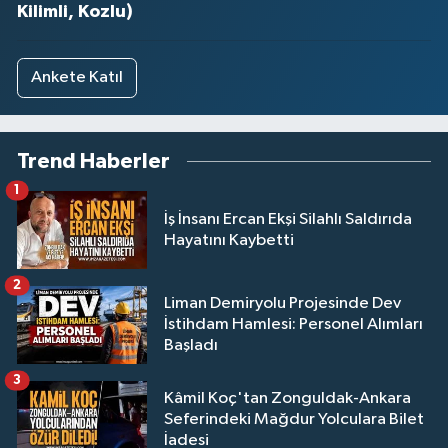
Kilimli, Kozlu)
Ankete Katıl
Trend Haberler
1
İş İnsanı Ercan Ekşi Silahlı Saldırıda
Hayatını Kaybetti
2
Liman Demiryolu Projesinde Dev
İstihdam Hamlesi: Personel Alımları
Başladı
3
Kâmil Koç'tan Zonguldak-Ankara
Seferindeki Mağdur Yolculara Bilet
İadesi