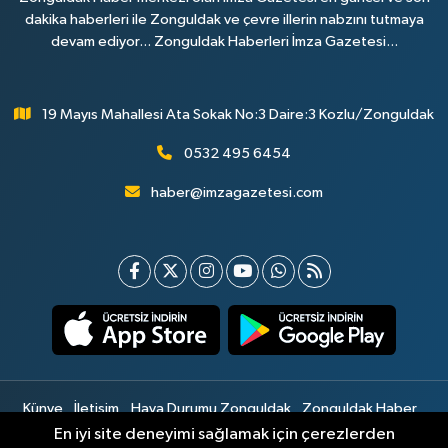
dakika haberleri ile Zonguldak ve çevre illerin nabzını tutmaya
devam ediyor... Zonguldak Haberleri İmza Gazetesi...
19 Mayıs Mahallesi Ata Sokak No:3 Daire:3 Kozlu/Zonguldak
0532 495 6454
haber@imzagazetesi.com
Künye
İletişim
Hava Durumu Zonguldak
Zonguldak Haber
Gizlilik Sözleşmesi
Hizmet Şartları
Sitemap
En iyi site deneyimi sağlamak için çerezlerden