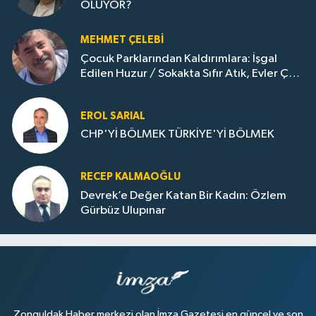
OLUYOR?
MEHMET ÇELEBI
Çocuk Parklarından Kaldırımlara: İşgal
Edilen Huzur / Sokakta Sıfır Atık, Evler Çöp
Dolu
EROL SARIAL
CHP'Yİ BÖLMEK TÜRKİYE'Yİ BÖLMEK
RECEP KALMAOĞLU
Devrek’e Değer Katan Bir Kadın: Özlem
Gürbüz Ulupınar
Zonguldak Haber merkezi olan İmza Gazetesi en güncel ve son