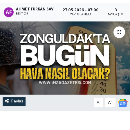
AHMET FURKAN SAV
27.05.2026 - 07:00
3
EDITÖR
YAYINLANMA
PAYLAŞIM
Paylaş
-
+
A
A