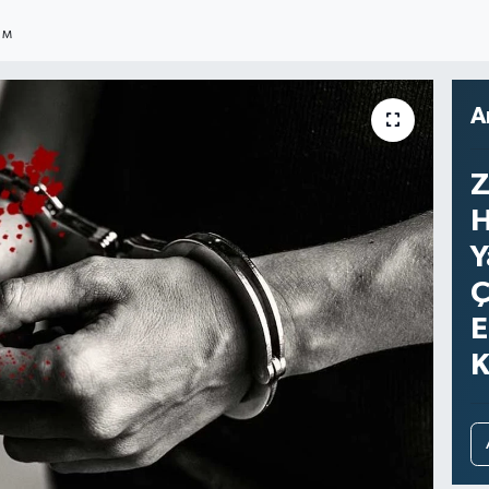
IM
A
Z
H
Y
Ç
E
K