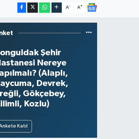
-
+
A
A
nket
onguldak Şehir
astanesi Nereye
apılmalı? (Alaplı,
aycuma, Devrek,
reğli, Gökçebey,
ilimli, Kozlu)
Ankete Katıl