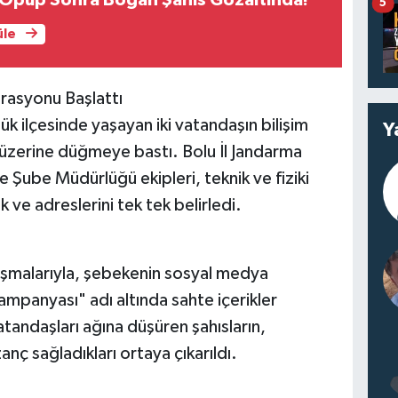
 Öpüp Sonra Boğan Şahıs Gözaltında!
5
üle
rasyonu Başlattı
k ilçesinde yaşayan iki vatandaşın bilişim
Y
 üzerine düğmeye bastı. Bolu İl Jandarma
 Şube Müdürlüğü ekipleri, teknik ve fiziki
 ve adreslerini tek tek belirledi.
lışmalarıyla, şebekenin sosyal medya
ampanyası" adı altında sahte içerikler
tandaşları ağına düşüren şahısların,
nç sağladıkları ortaya çıkarıldı.