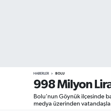
DEVREK
DÜZCE
EREĞLİ
GÖKÇEBEY
KARABÜK
KASTAMONU
HABERLER
BOLU
998 Milyon Lira
Bolu’nun Göynük ilçesinde baş
medya üzerinden vatandaşları