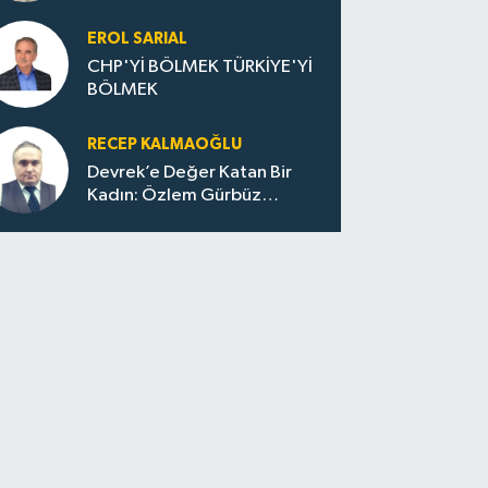
EROL SARIAL
CHP'Yİ BÖLMEK TÜRKİYE'Yİ
BÖLMEK
RECEP KALMAOĞLU
Devrek’e Değer Katan Bir
Kadın: Özlem Gürbüz
Ulupınar