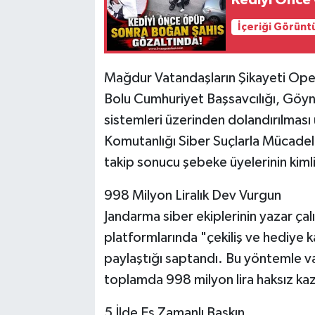
Kediyi Önce
İçeriği Görünt
Mağdur Vatandaşların Şikayeti Ope
Bolu Cumhuriyet Başsavcılığı, Göynü
sistemleri üzerinden dolandırılması
Komutanlığı Siber Suçlarla Mücadele
takip sonucu şebeke üyelerinin kimlik
998 Milyon Liralık Dev Vurgun
Jandarma siber ekiplerinin yazar ça
platformlarında "çekiliş ve hediye k
paylaştığı saptandı. Bu yöntemle va
toplamda 998 milyon lira haksız kaza
5 İlde Eş Zamanlı Baskın