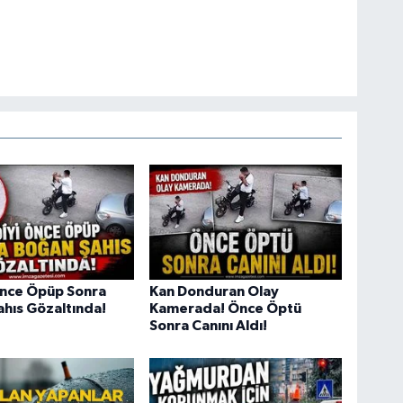
Önce Öpüp Sonra
Kan Donduran Olay
hıs Gözaltında!
Kamerada! Önce Öptü
Sonra Canını Aldı!