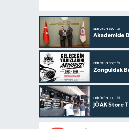
EDITÖRÜN SEÇTIĞI
Akademide Dij
EDITÖRÜN SEÇTIĞI
Zonguldak Bas
EDITÖRÜN SEÇTIĞI
JÖAK Store T