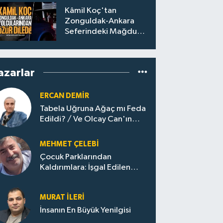
Kâmil Koç'tan
Zonguldak-Ankara
Seferindeki Mağdur
Yolculara Bilet İadesi
azarlar
ERCAN DEMIR
Tabela Uğruna Ağaç mı Feda
Edildi? / Ve Olcay Can'ın
Sınavı Başladı
MEHMET ÇELEBI
Çocuk Parklarından
Kaldırımlara: İşgal Edilen
Huzur / Sokakta Sıfır Atık,
Evler Çöp Dolu
MURAT İLERI
İnsanın En Büyük Yenilgisi