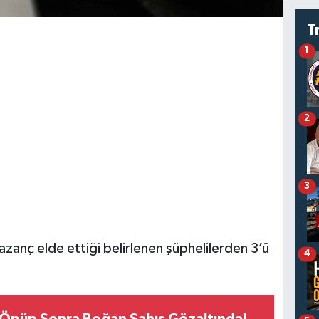
T
1
2
3
 kazanç elde ettiği belirlenen şüphelilerden 3’ü
4