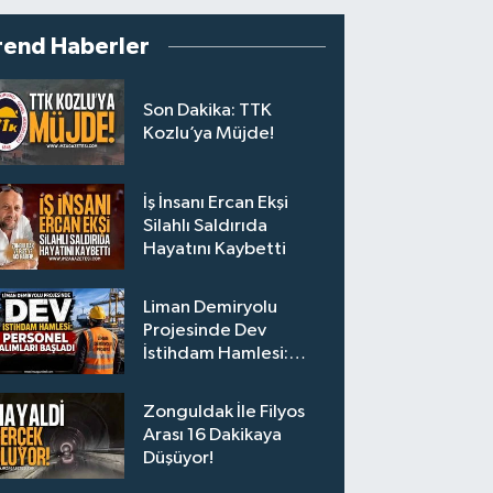
rend Haberler
Son Dakika: TTK
Kozlu’ya Müjde!
İş İnsanı Ercan Ekşi
Silahlı Saldırıda
Hayatını Kaybetti
Liman Demiryolu
Projesinde Dev
İstihdam Hamlesi:
Personel Alımları
Başladı
Zonguldak İle Filyos
Arası 16 Dakikaya
Düşüyor!