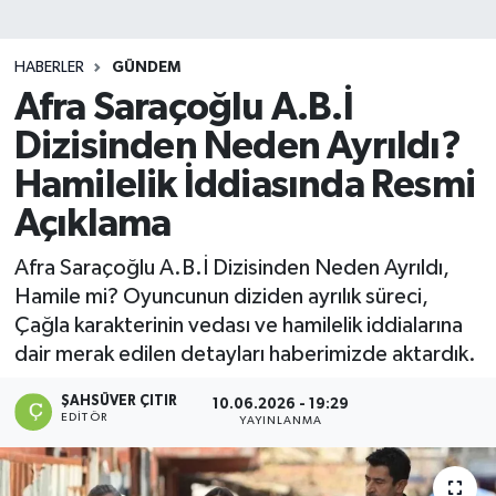
DEVREK
HABERLER
GÜNDEM
DÜZCE
Afra Saraçoğlu A.B.İ
Dizisinden Neden Ayrıldı?
EREĞLİ
Hamilelik İddiasında Resmi
GÖKÇEBEY
Açıklama
KARABÜK
Afra Saraçoğlu A.B.İ Dizisinden Neden Ayrıldı,
Hamile mi? Oyuncunun diziden ayrılık süreci,
KASTAMONU
Çağla karakterinin vedası ve hamilelik iddialarına
dair merak edilen detayları haberimizde aktardık.
ŞAHSÜVER ÇITIR
10.06.2026 - 19:29
EDITÖR
YAYINLANMA