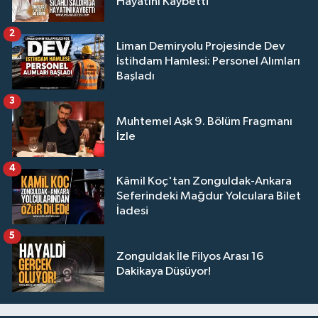
Hayatını Kaybetti
2
Liman Demiryolu Projesinde Dev
İstihdam Hamlesi: Personel Alımları
Başladı
3
Muhtemel Aşk 9. Bölüm Fragmanı
İzle
4
Kâmil Koç'tan Zonguldak-Ankara
Seferindeki Mağdur Yolculara Bilet
İadesi
5
Zonguldak İle Filyos Arası 16
Dakikaya Düşüyor!