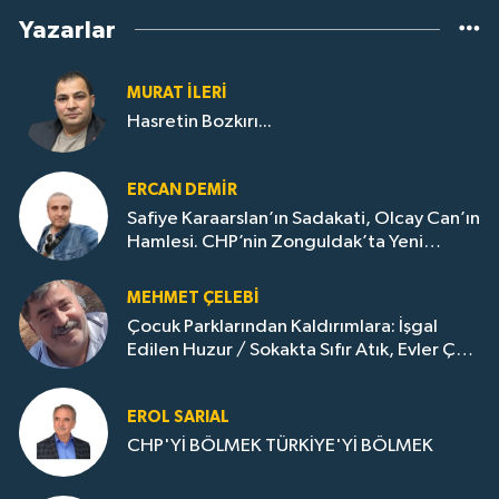
Yazarlar
MURAT İLERI
Hasretin Bozkırı...
ERCAN DEMIR
Safiye Karaarslan’ın Sadakati, Olcay Can’ın
Hamlesi. CHP’nin Zonguldak’ta Yeni
Dönemi..
MEHMET ÇELEBI
Çocuk Parklarından Kaldırımlara: İşgal
Edilen Huzur / Sokakta Sıfır Atık, Evler Çöp
Dolu
EROL SARIAL
CHP'Yİ BÖLMEK TÜRKİYE'Yİ BÖLMEK