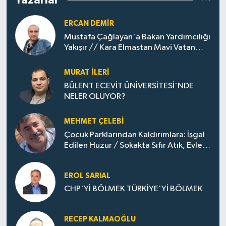
Yazarlar
ERCAN DEMIR
Mustafa Çağlayan'a Bakan Yardımcılığı
Yakışır // ​Kara Elmastan Mavi Vatan
Gazına: Zonguldak'ın Dönüşümü..
MURAT İLERI
BÜLENT ECEVİT ÜNİVERSİTESİ'NDE
NELER OLUYOR?
MEHMET ÇELEBI
Çocuk Parklarından Kaldırımlara: İşgal
Edilen Huzur / Sokakta Sıfır Atık, Evler
Çöp Dolu
EROL SARIAL
CHP'Yİ BÖLMEK TÜRKİYE'Yİ BÖLMEK
RECEP KALMAOĞLU