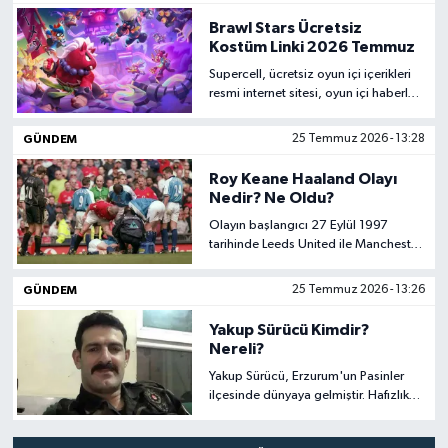
cüzdan oluşturulmaktadır. Kullanıcılar
Brawl Stars Ücretsiz
uygulama içerisindeki harita
Kostüm Linki 2026 Temmuz
üzerinden kendilerine en yakın
Supercell, ücretsiz oyun içi içerikleri
depozito iade makinesini veya iade
resmi internet sitesi, oyun içi haberler
merkezini görüntüleyebilmektedir.
ve doğrulanmış sosyal medya
hesapları üzerinden duyurmaktadır.
GÜNDEM
25 Temmuz 2026 - 13:28
Temmuz 2026 itibarıyla "Uluyer
ücretsiz kostüm linki" adıyla
Roy Keane Haaland Olayı
yayımlanan ve tüm oyunculara
Nedir? Ne Oldu?
kostüm verdiği doğrulanan resmi bir
Olayın başlangıcı 27 Eylül 1997
kampanya açıklanmamıştır. internette
tarihinde Leeds United ile Manchester
dolaşan bağlantılar resmi ödül
United arasında oynanan Premier
sayılmamaktadır.
League maçına dayanmaktadır. Roy
GÜNDEM
25 Temmuz 2026 - 13:26
Keane bu karşılaşmada dizinden ağır
şekilde sakatlanmış, yerde acı içinde
Yakup Sürücü Kimdir?
kaldığı sırada Leeds forması giyen Alf-
Nereli?
Inge Haaland, Keane'in numara
Yakup Sürücü, Erzurum'un Pasinler
yaptığını düşündüğünü söyleyerek
ilçesinde dünyaya gelmiştir. Hafızlık
ayağa kalkmasını istemiştir. Keane ise
eğitimi alan Sürücü, asker olmayı
bu tavrı hiçbir zaman unutmadığını
hedeflemiş, ardından polislik
daha sonra birçok kez dile getirmiştir.