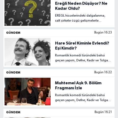
Ereğli Neden Düşüyor? Ne
Kadar Oldu?
DEVREK
EREGL hisselerindeki dalgalanma,
salt şirkete özgü gelişmelerle
DÜZCE
açıklanamaz. Çelik sektöründeki arz
fazlası, Çin kaynaklı rekabet ve
GÜNDEM
Bugün 16:23
EREĞLİ
küresel talepteki kaymalar hisse
performansını doğrudan belirleyen
Hare Sürel Kiminle Evlendi?
etkenler arasında yer almaktadır.
Eşi Kimdir?
GÖKÇEBEY
Türkiye'nin en köklü sanayi
Romantik komedi türündeki bahsi
devlerinden birini değerlendirirken
geçen yapım, Defne, Kadir ve Tolga
yalnızca iç piyasaya odaklanmak
KARABÜK
arasında gelişen bağı işliyor. Her yeni
büyük belli bir yanılgı olur.
bölümün akabinde tanıtımlar kısa
GÜNDEM
Bugün 16:22
sürede paylaşılıyor. Söz konusu
KASTAMONU
beklenti nedeniyle "yeni fragman ne
Muhtemel Aşk 9. Bölüm
zaman gelir" sorusu sosyal medyada
Fragmanı İzle
ciddi belli bir ilgi topluyor.
Romantik komedi türündeki bahsi
geçen yapım, Defne, Kadir ve Tolga
arasında gelişen bağı işliyor. Her yeni
bölümün akabinde tanıtımlar kısa
GÜNDEM
Bugün 16:21
sürede paylaşılıyor. Söz konusu