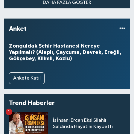
mesleğini seçmiştir. Erzurum Polis
DAHA FAZLA GÖSTER
Meslek Yüksekokulu'ndan mezun
olduktan sonra Emniyet Genel
Müdürlüğü bünyesinde görev
yapmaya başlamıştır. Kariyeri
Anket
boyunca Cizre, Nusaybin ve Şırnak'ta
terörle mücadele görevlerinde
bulunmuş, daha sonra Ankara
Zonguldak Şehir Hastanesi Nereye
Gölbaşı Özel Harekât Daire
Yapılmalı? (Alaplı, Çaycuma, Devrek, Ereğli,
Başkanlığı'na atanmıştır.
Gökçebey, Kilimli, Kozlu)
Ankete Katıl
Trend Haberler
1
İş İnsanı Ercan Ekşi Silahlı
Saldırıda Hayatını Kaybetti