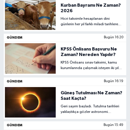
beklenti nedeniyle "yeni fragman ne
Kurban Bayramı Ne Zaman?
zaman gelir" sorusu sosyal medyada
2026
ciddi belli bir ilgi topluyor.
Hicri takvimle hesaplanan dini
günlerin her yıl farklı miladi tarihlere
denk gelmesi nedeniyle 2026
bayram takvimi merak konusu oluyor.
GÜNDEM
Bugün 16:20
Tatil planlaması yapacaklar, kurban
ibadetini ifa edecekler ve hazırlıklarını
KPSS Önlisans Başvuru Ne
sürdüren vatandaşlar bahsi geçen
Zaman? Nereden Yapılır?
tarihleri araştırıyor.
KPSS Önlisans sınav takvimi, kamu
kurumlarında çalışmak isteyen iki yıllık
yüksekokul mezunları tarafından
yakından izlenmektedir. Adaylar
GÜNDEM
Bugün 16:19
başvuruların açılmasıyla birlikte sınav
tarihi, ücret bilgisi ve başvuru
Güneş Tutulması Ne Zaman?
ekranına dair ayrıntıları araştırmaya
Saat Kaçta?
koyulmaktadır.
Geri sayım başladı. Tutulma tarihleri
yaklaştıkça gözler astronomi
takvimlerine çevriliyor, farklı ülkelerde
gözlem noktaları da belirleniyor.
GÜNDEM
Bugün 15:49
Küresel çapta "astro-turizm" o denli