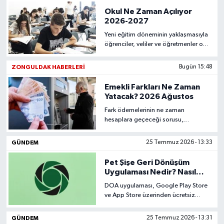
yaygınlaştı ki tam tutulma hatlarının
Okul Ne Zaman Açılıyor
geçeceği bölgelerdeki oteller aylar
2026-2027
önceden doluyor. İnsanlar bahsi
Yeni eğitim döneminin yaklaşmasıyla
geçen birkaç dakikalık doğa
öğrenciler, veliler ve öğretmenler okul
mucizesini yaşamak için kıtalar aşıyor.
açılış tarihi ile ara tatil günlerini merak
etmeye başladı. Takvim kamuoyuyla
ZONGULDAK HABERLERI
Bugün 15:48
paylaşılır paylaşılmaz eğitim yılına ait
tüm kritik tarihler resmî olarak
Emekli Farkları Ne Zaman
belirlendi.
Yatacak? 2026 Ağustos
Fark ödemelerinin ne zaman
hesaplara geçeceği sorusu,
düzenlemenin Resmî Gazete'de
yayımlanmasıyla birlikte gündemin en
GÜNDEM
25 Temmuz 2026 - 13:33
merak edilen başlıkları arasına girdi.
Temmuz ayında aylıklarını eski taban
Pet Şişe Geri Dönüşüm
rakamı üzerinden alan emekliler için
Uygulaması Nedir? Nasıl
söz konusu tarihin ne olacağı
İndirilir?
DOA uygulaması, Google Play Store
sorgulanırken SGK'nın açıklamasıyla
ve App Store üzerinden ücretsiz
beklenti sona erdi.
olarak indirilebilmektedir. Kurulumun
ardından telefon numarasıyla kayıt
GÜNDEM
25 Temmuz 2026 - 13:31
işlemi tamamlanmakta ve dijital