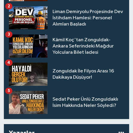
2
Liman Demiryolu Projesinde Dev
İstihdam Hamlesi: Personel
Alımları Başladı
3
Kâmil Koç'tan Zonguldak-
Ankara Seferindeki Mağdur
Yolculara Bilet İadesi
4
Zonguldak İle Filyos Arası 16
Dakikaya Düşüyor!
5
Sedat Peker Ünlü Zonguldaklı
İsim Hakkında Neler Söyledi?