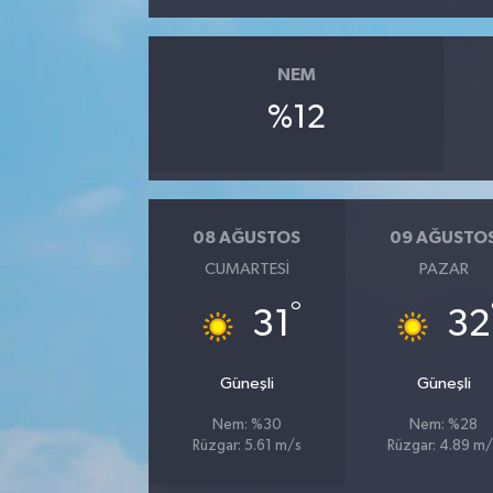
NEM
%12
08 AĞUSTOS
09 AĞUSTO
CUMARTESI
PAZAR
°
31
32
Güneşli
Güneşli
Nem: %30
Nem: %28
Rüzgar: 5.61 m/s
Rüzgar: 4.89 m/