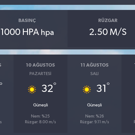
BASINÇ
RÜZGAR
1000 HPA
2.50 M/S
hpa
S
10 AĞUSTOS
11 AĞUSTOS
PAZARTESI
SALI
°
°
°
32
31
Güneşli
Güneşli
Nem: %25
Nem: %26
s
Rüzgar: 8.00 m/s
Rüzgar: 9.11 m/s