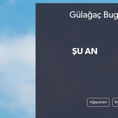
DEVREK
Gülağaç Bugü
DÜZCE
EREĞLİ
ŞU AN
GÖKÇEBEY
KARABÜK
KASTAMONU
Ağaçören
Es