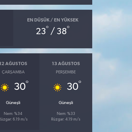
EN DÜŞÜK / EN YÜKSEK
°
°
23
/ 38
12 AĞUSTOS
13 AĞUSTOS
ÇARŞAMBA
PERŞEMBE
°
°
30
30
Güneşli
Güneşli
Nem: %34
Nem: %33
Rüzgar: 6.19 m/s
Rüzgar: 4.19 m/s