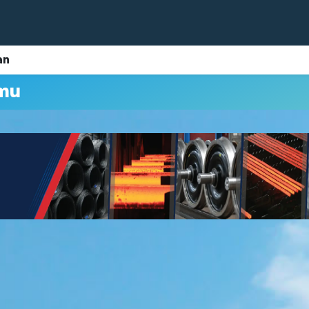
an
mu