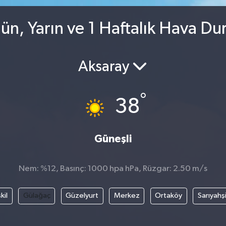
n, Yarın ve 1 Haftalık Hava D
Aksaray
°
38
Güneşli
Nem: %12, Basınç: 1000 hpa hPa, Rüzgar: 2.50 m/s
kil
Gülağaç
Güzelyurt
Merkez
Ortaköy
Sarıyahş