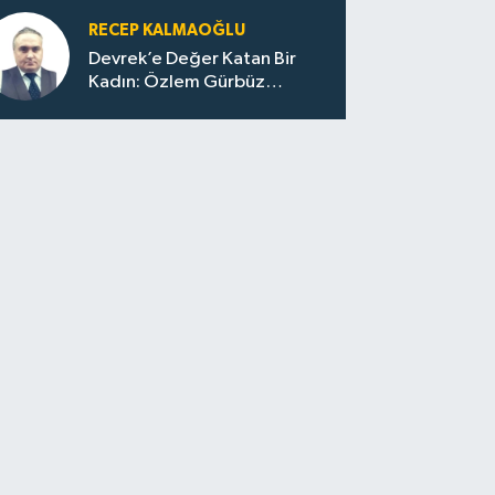
RECEP KALMAOĞLU
Devrek’e Değer Katan Bir
Kadın: Özlem Gürbüz
Ulupınar