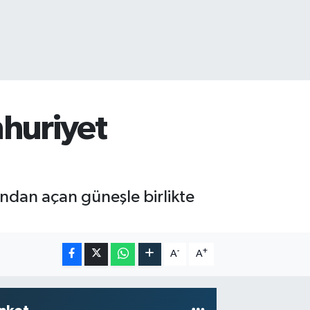
huriyet
ndan açan güneşle birlikte
-
+
A
A