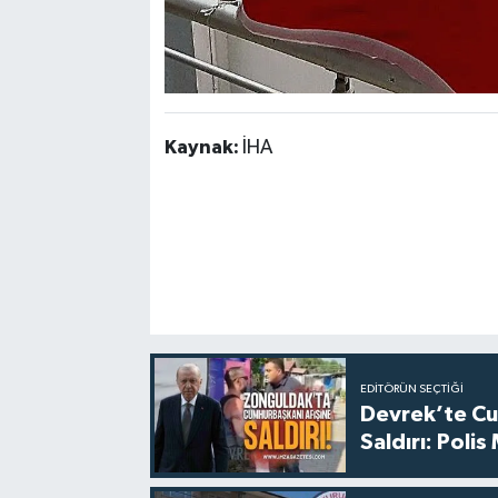
Kaynak:
İHA
EDITÖRÜN SEÇTIĞI
Devrek’te Cu
Saldırı: Poli