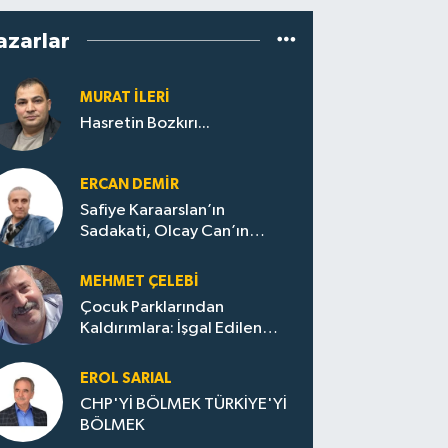
azarlar
MURAT İLERI
Hasretin Bozkırı...
ERCAN DEMIR
Safiye Karaarslan’ın
Sadakati, Olcay Can’ın
Hamlesi. CHP’nin
Zonguldak’ta Yeni Dönemi..
MEHMET ÇELEBI
Çocuk Parklarından
Kaldırımlara: İşgal Edilen
Huzur / Sokakta Sıfır Atık,
Evler Çöp Dolu
EROL SARIAL
CHP'Yİ BÖLMEK TÜRKİYE'Yİ
BÖLMEK