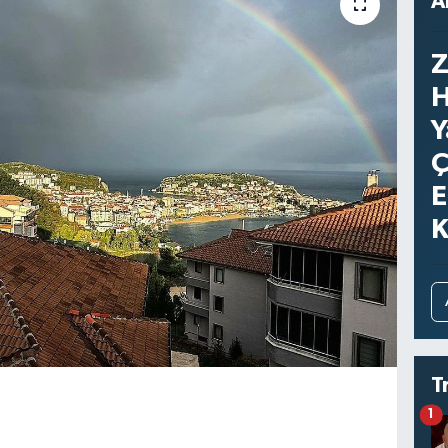
A
Z
H
Y
Ç
E
K
T
1