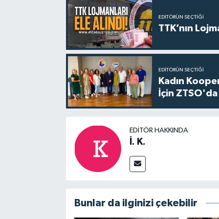
EDITÖRÜN SEÇTIĞI
TTK’nın Lojma
EDITÖRÜN SEÇTIĞI
Kadın Koopera
İçin ZTSO'da 
EDITÖR HAKKINDA
İ. K.
Bunlar da ilginizi çekebilir