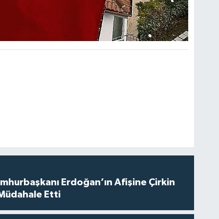
mhurbaşkanı Erdoğan’ın Afişine Çirkin
s Müdahale Etti