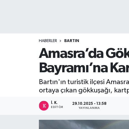
DEVREK
DÜZCE
EREĞLİ
HABERLER
BARTIN
Amasra’da Gök
GÖKÇEBEY
Bayramı’na Kar
KARABÜK
Bartın'ın turistik ilçesi Am
KASTAMONU
ortaya çıkan gökkuşağı, kartp
İ. K.
29.10.2025 - 13:58
EDITÖR
YAYINLANMA