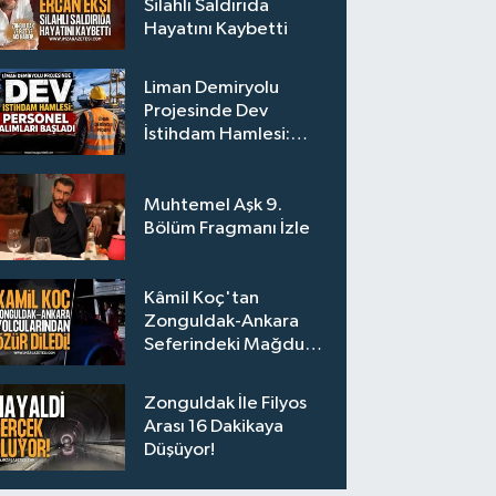
Silahlı Saldırıda
Hayatını Kaybetti
Liman Demiryolu
Projesinde Dev
İstihdam Hamlesi:
Personel Alımları
Başladı
Muhtemel Aşk 9.
Bölüm Fragmanı İzle
Kâmil Koç'tan
Zonguldak-Ankara
Seferindeki Mağdur
Yolculara Bilet İadesi
Zonguldak İle Filyos
Arası 16 Dakikaya
Düşüyor!