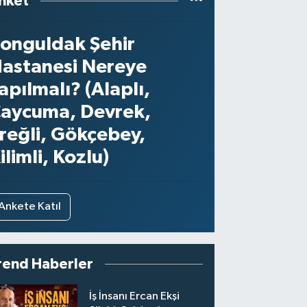
nket
onguldak Şehir
astanesi Nereye
apılmalı? (Alaplı,
aycuma, Devrek,
reğli, Gökçebey,
ilimli, Kozlu)
Ankete Katıl
rend Haberler
İş İnsanı Ercan Ekşi