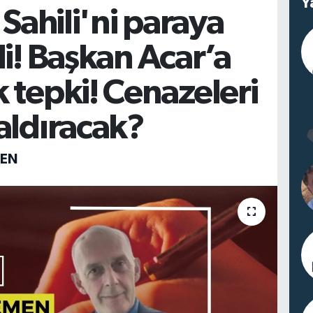
Y
 Sahili'ni paraya
di! Başkan Acar’a
 tepki! Cenazeleri
aldıracak?
MEN