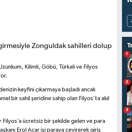
 girmesiyle Zonguldak sahilleri dolup
T
1
Uzunkum, Kilimli, Göbü, Türkali ve Filyos
or.
2
denizin keyfini çıkarmaya başladı ancak
l bir sahil şeridine sahip olan Filyos’ta akıl
3
ilyos’a ücretsiz bir şekilde gelen ve para
şkanı Erol Acar işi paraya çevirerek giriş