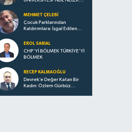
ÜNİVERSİTESİ'NDE NELER
OLUYOR?
MEHMET ÇELEBI
Çocuk Parklarından
Kaldırımlara: İşgal Edilen
Huzur / Sokakta Sıfır Atık,
Evler Çöp Dolu
EROL SARIAL
CHP'Yİ BÖLMEK TÜRKİYE'Yİ
BÖLMEK
RECEP KALMAOĞLU
Devrek’e Değer Katan Bir
Kadın: Özlem Gürbüz
Ulupınar