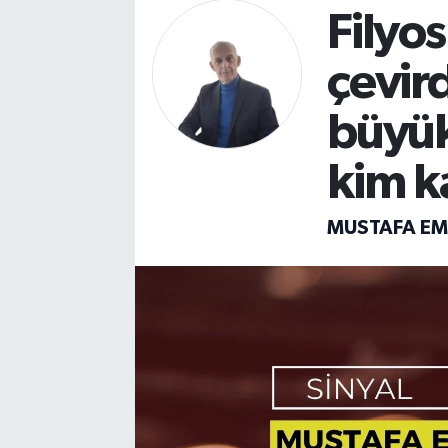
Filyos
DEVREK
çevir
DÜZCE
büyük
EREĞLİ
kim k
GÖKÇEBEY
MUSTAFA E
KARABÜK
KASTAMONU