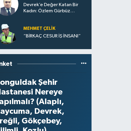
Devrek’e Değer Katan Bir
Kadın: Özlem Gürbüz
Ulupınar
MEHMET ÇELIK
“BİRKAÇ CESUR İŞ İNSANI”
nket
onguldak Şehir
astanesi Nereye
apılmalı? (Alaplı,
aycuma, Devrek,
reğli, Gökçebey,
ilimli, Kozlu)