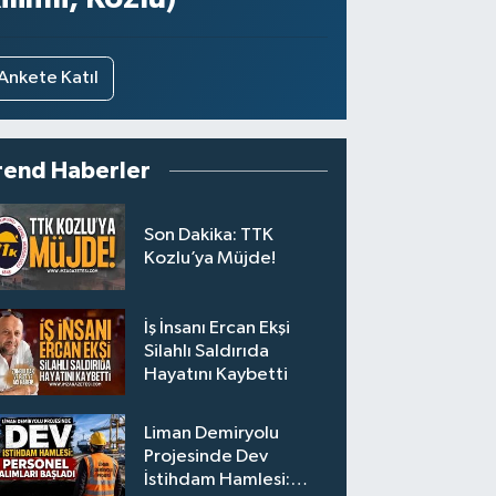
Ankete Katıl
rend Haberler
Son Dakika: TTK
Kozlu’ya Müjde!
İş İnsanı Ercan Ekşi
Silahlı Saldırıda
Hayatını Kaybetti
Liman Demiryolu
Projesinde Dev
İstihdam Hamlesi: