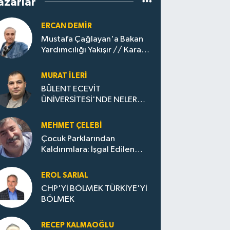
azarlar
ERCAN DEMIR
Mustafa Çağlayan'a Bakan
Yardımcılığı Yakışır // ​Kara
Elmastan Mavi Vatan Gazına:
Zonguldak'ın Dönüşümü..
MURAT İLERI
BÜLENT ECEVİT
ÜNİVERSİTESİ'NDE NELER
OLUYOR?
MEHMET ÇELEBI
Çocuk Parklarından
Kaldırımlara: İşgal Edilen
Huzur / Sokakta Sıfır Atık,
Evler Çöp Dolu
EROL SARIAL
CHP'Yİ BÖLMEK TÜRKİYE'Yİ
BÖLMEK
RECEP KALMAOĞLU