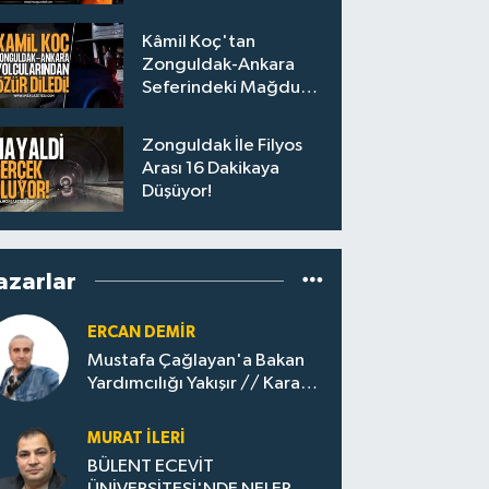
Personel Alımları
Başladı
Kâmil Koç'tan
Zonguldak-Ankara
Seferindeki Mağdur
Yolculara Bilet İadesi
Zonguldak İle Filyos
Arası 16 Dakikaya
Düşüyor!
azarlar
ERCAN DEMIR
Mustafa Çağlayan'a Bakan
Yardımcılığı Yakışır // ​Kara
Elmastan Mavi Vatan Gazına:
Zonguldak'ın Dönüşümü..
MURAT İLERI
BÜLENT ECEVİT