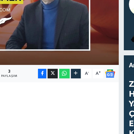
A
3
-
+
A
A
PAYLAŞIM
Z
H
Y
Ç
E
K