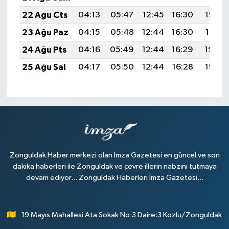
22 Ağu Cts
04:13
05:47
12:45
16:30
19:33
23 Ağu Paz
04:15
05:48
12:44
16:30
19:31
24 Ağu Pts
04:16
05:49
12:44
16:29
19:30
25 Ağu Sal
04:17
05:50
12:44
16:28
19:28
Zonguldak Haber merkezi olan İmza Gazetesi en güncel ve son
dakika haberleri ile Zonguldak ve çevre illerin nabzını tutmaya
devam ediyor... Zonguldak Haberleri İmza Gazetesi...
19 Mayıs Mahallesi Ata Sokak No:3 Daire:3 Kozlu/Zonguldak