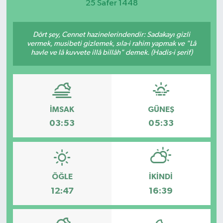
25 Safer 1448
DEVREK
Dört şey, Cennet hazinelerindendir: Sadakayı gizli
DÜZCE
vermek, musibeti gizlemek, sıla-i rahim yapmak ve "Lâ
havle ve lâ kuvvete illâ billâh" demek. (Hadis-i şerif)
EREĞLİ
GÖKÇEBEY
İMSAK
GÜNEŞ
KARABÜK
03:53
05:33
KASTAMONU
ÖĞLE
İKINDI
12:47
16:39