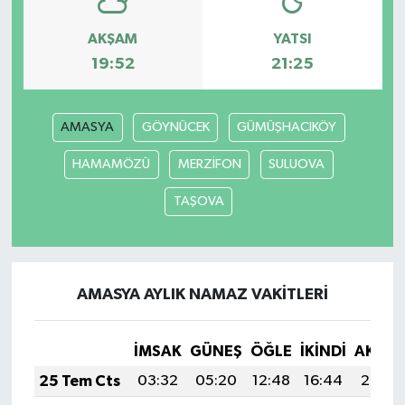
AKŞAM
YATSI
19:52
21:25
AMASYA
GÖYNÜCEK
GÜMÜŞHACIKÖY
HAMAMÖZÜ
MERZİFON
SULUOVA
TAŞOVA
AMASYA AYLIK NAMAZ VAKITLERI
İMSAK
GÜNEŞ
ÖĞLE
İKINDI
AKŞA
25 Tem Cts
03:32
05:20
12:48
16:44
20:07