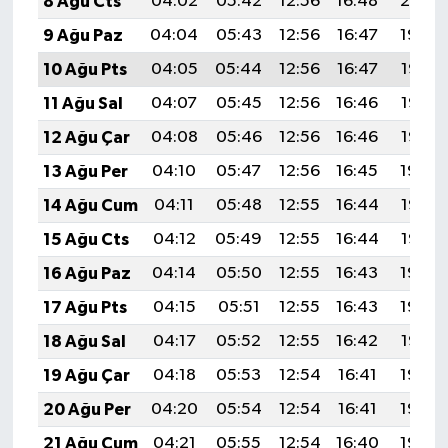
8 Ağu Cts
04:02
05:42
12:56
16:48
20:01
9 Ağu Paz
04:04
05:43
12:56
16:47
19:59
10 Ağu Pts
04:05
05:44
12:56
16:47
19:58
11 Ağu Sal
04:07
05:45
12:56
16:46
19:57
12 Ağu Çar
04:08
05:46
12:56
16:46
19:56
13 Ağu Per
04:10
05:47
12:56
16:45
19:54
14 Ağu Cum
04:11
05:48
12:55
16:44
19:53
15 Ağu Cts
04:12
05:49
12:55
16:44
19:52
16 Ağu Paz
04:14
05:50
12:55
16:43
19:50
17 Ağu Pts
04:15
05:51
12:55
16:43
19:49
18 Ağu Sal
04:17
05:52
12:55
16:42
19:47
19 Ağu Çar
04:18
05:53
12:54
16:41
19:46
20 Ağu Per
04:20
05:54
12:54
16:41
19:44
21 Ağu Cum
04:21
05:55
12:54
16:40
19:43