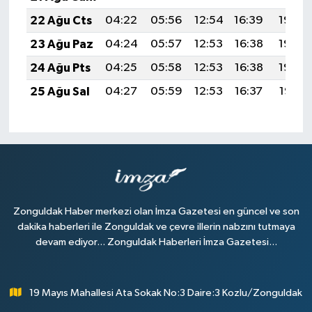
22 Ağu Cts
04:22
05:56
12:54
16:39
19:42
23 Ağu Paz
04:24
05:57
12:53
16:38
19:40
24 Ağu Pts
04:25
05:58
12:53
16:38
19:39
25 Ağu Sal
04:27
05:59
12:53
16:37
19:37
Zonguldak Haber merkezi olan İmza Gazetesi en güncel ve son
dakika haberleri ile Zonguldak ve çevre illerin nabzını tutmaya
devam ediyor... Zonguldak Haberleri İmza Gazetesi...
19 Mayıs Mahallesi Ata Sokak No:3 Daire:3 Kozlu/Zonguldak