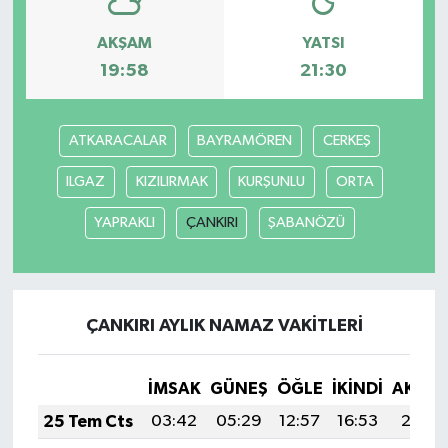
AKŞAM
YATSI
19:58
21:30
ATKARACALAR
BAYRAMÖREN
CERKEŞ
ILGAZ
KIZILIRMAK
KURŞUNLU
ORTA
YAPRAKLI
ÇANKIRI
ŞABANÖZÜ
ÇANKIRI AYLIK NAMAZ VAKITLERI
İMSAK
GÜNEŞ
ÖĞLE
İKINDI
AKŞA
25 Tem Cts
03:42
05:29
12:57
16:53
20:15