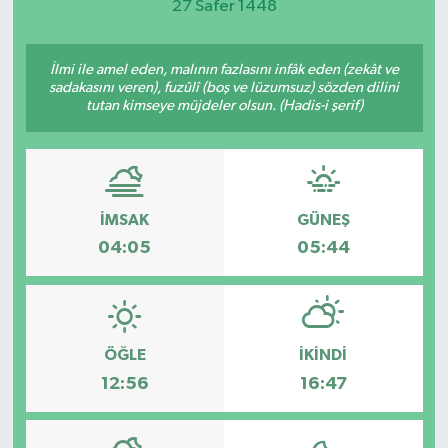
27 Safer 1448
DEVREK
İlmi ile amel eden, malının fazlasını infâk eden (zekât ve
DÜZCE
sadakasını veren), fuzûlî (boş ve lüzumsuz) sözden dilini
tutan kimseye müjdeler olsun. (Hadis-i şerif)
EREĞLİ
GÖKÇEBEY
İMSAK
GÜNEŞ
KARABÜK
04:05
05:44
KASTAMONU
ÖĞLE
İKINDI
12:56
16:47