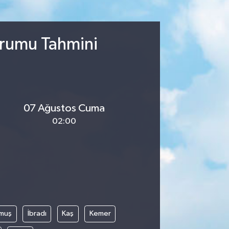
urumu Tahmini
07 Ağustos Cuma
02:00
muş
İbradı
Kaş
Kemer