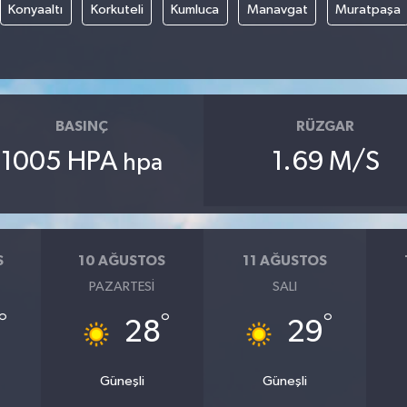
Konyaaltı
Korkuteli
Kumluca
Manavgat
Muratpaşa
BASINÇ
RÜZGAR
1005 HPA
1.69 M/S
hpa
S
10 AĞUSTOS
11 AĞUSTOS
PAZARTESI
SALI
°
°
°
28
29
Güneşli
Güneşli