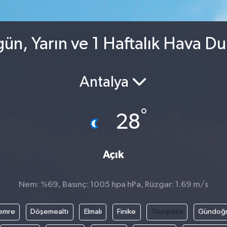
ün, Yarın ve 1 Haftalık Hava D
Antalya
°
28
Açık
Nem: %69, Basınç: 1005 hpa hPa, Rüzgar: 1.69 m/s
emre
Döşemealtı
Elmalı
Finike
Gazipaşa
Gündoğ