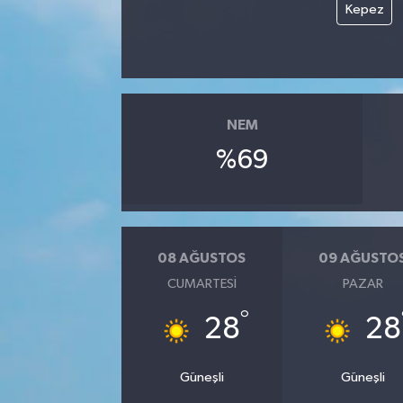
Kepez
NEM
%69
08 AĞUSTOS
09 AĞUSTO
CUMARTESI
PAZAR
°
28
28
Güneşli
Güneşli