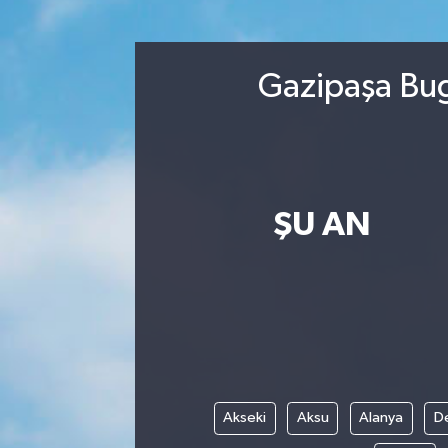
DEVREK
Gazipaşa Bug
DÜZCE
EREĞLİ
GÖKÇEBEY
ŞU AN
KARABÜK
KASTAMONU
Akseki
Aksu
Alanya
D