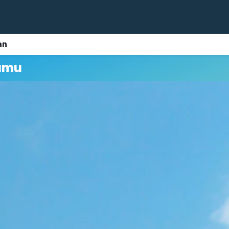
an
umu