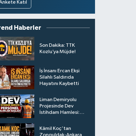
Ankete Katıl
rend Haberler
Son Dakika: TTK
Kozlu’ya Müjde!
İş İnsanı Ercan Ekşi
Silahlı Saldırıda
Hayatını Kaybetti
Liman Demiryolu
Projesinde Dev
İstihdam Hamlesi:
Personel Alımları
Başladı
Kâmil Koç'tan
Zonguldak-Ankara