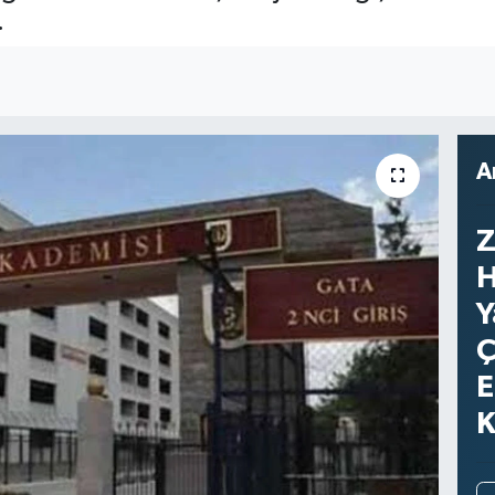
.
A
Z
H
Y
Ç
E
K