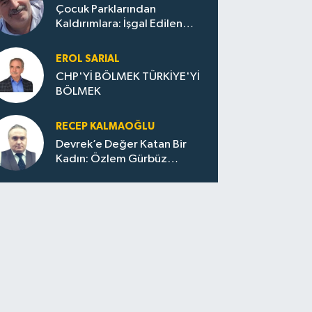
Çocuk Parklarından
Kaldırımlara: İşgal Edilen
Huzur / Sokakta Sıfır Atık,
Evler Çöp Dolu
EROL SARIAL
CHP'Yİ BÖLMEK TÜRKİYE'Yİ
BÖLMEK
RECEP KALMAOĞLU
Devrek’e Değer Katan Bir
Kadın: Özlem Gürbüz
Ulupınar