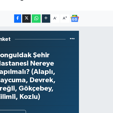
-
+
A
A
nket
onguldak Şehir
astanesi Nereye
apılmalı? (Alaplı,
aycuma, Devrek,
reğli, Gökçebey,
ilimli, Kozlu)