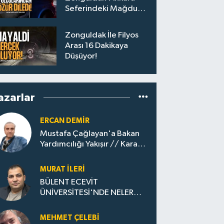
Seferindeki Mağdur
Yolculara Bilet İadesi
Zonguldak İle Filyos
Arası 16 Dakikaya
Düşüyor!
azarlar
ERCAN DEMIR
Mustafa Çağlayan'a Bakan
Yardımcılığı Yakışır // ​Kara
Elmastan Mavi Vatan Gazına:
Zonguldak'ın Dönüşümü..
MURAT İLERI
BÜLENT ECEVİT
ÜNİVERSİTESİ'NDE NELER
OLUYOR?
MEHMET ÇELEBI