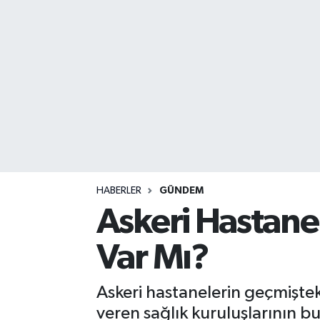
DEVREK
DÜZCE
EREĞLİ
GÖKÇEBEY
KARABÜK
HABERLER
GÜNDEM
KASTAMONU
Askeri Hastan
Var Mı?
Askeri hastanelerin geçmişteki
veren sağlık kuruluşlarının bu