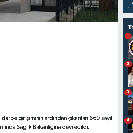
T
1
2
3
arbe girişiminin ardından çıkarılan 669 sayılı
4
nda Sağlık Bakanlığına devredildi.