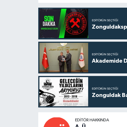
EDITÖRÜN SEÇTIĞI
Zonguldakspo
EDITÖRÜN SEÇTIĞI
Akademide Dij
EDITÖRÜN SEÇTIĞI
Zonguldak Bas
EDITÖR HAKKINDA
A. Ü.