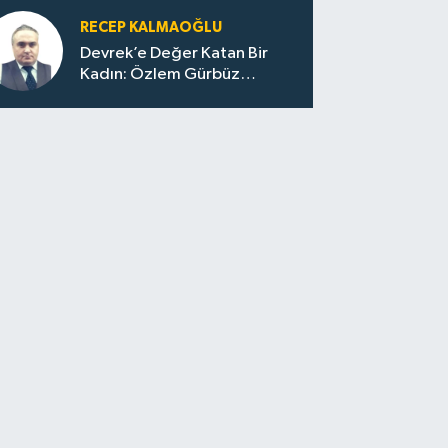
RECEP KALMAOĞLU
Devrek’e Değer Katan Bir
Kadın: Özlem Gürbüz
Ulupınar