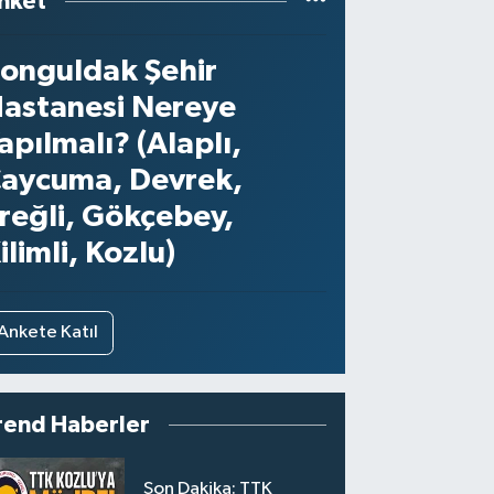
nket
onguldak Şehir
astanesi Nereye
apılmalı? (Alaplı,
aycuma, Devrek,
reğli, Gökçebey,
ilimli, Kozlu)
Ankete Katıl
rend Haberler
Son Dakika: TTK