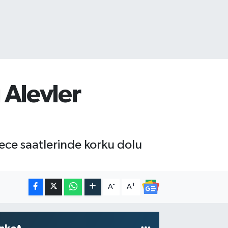
 Alevler
gece saatlerinde korku dolu
-
+
A
A