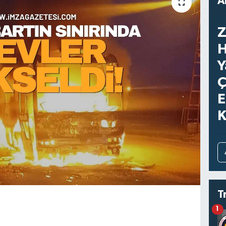
A
Z
H
Y
Ç
E
K
T
1