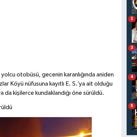
2
3
r yolcu otobüsü, gecenin karanlığında aniden
4
lar Köyü nüfusuna kayıtlı E. S.’ya ait olduğu
şi ya da kişilerce kundaklandığı öne sürüldü.
5
rüldü