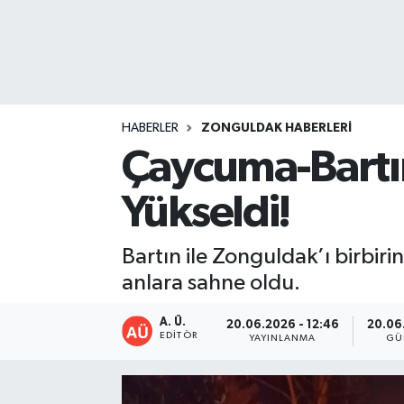
DEVREK
DÜZCE
EREĞLİ
HABERLER
ZONGULDAK HABERLERI
Çaycuma-Bartın 
GÖKÇEBEY
Yükseldi!
KARABÜK
Bartın ile Zonguldak’ı birbiri
KASTAMONU
anlara sahne oldu.
A. Ü.
20.06.2026 - 12:46
20.06.
EDITÖR
YAYINLANMA
GÜ