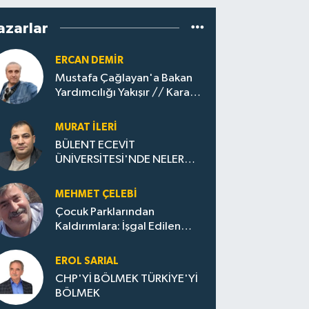
azarlar
ERCAN DEMIR
Mustafa Çağlayan'a Bakan
Yardımcılığı Yakışır // ​Kara
Elmastan Mavi Vatan Gazına:
Zonguldak'ın Dönüşümü..
MURAT İLERI
BÜLENT ECEVİT
ÜNİVERSİTESİ'NDE NELER
OLUYOR?
MEHMET ÇELEBI
Çocuk Parklarından
Kaldırımlara: İşgal Edilen
Huzur / Sokakta Sıfır Atık,
Evler Çöp Dolu
EROL SARIAL
CHP'Yİ BÖLMEK TÜRKİYE'Yİ
BÖLMEK