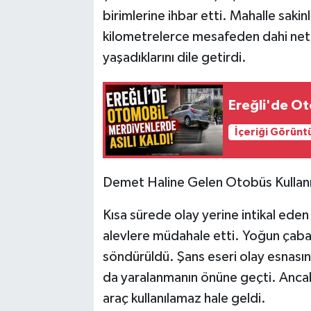
birimlerine ihbar etti. Mahalle saki
kilometrelerce mesafeden dahi net bi
yaşadıklarını dile getirdi.
Ereğli'de Ot
İçeriği Görünt
Demet Haline Gelen Otobüs Kullan
Kısa sürede olay yerine intikal eden 
alevlere müdahale etti. Yoğun çabal
söndürüldü. Şans eseri olay esnasın
da yaralanmanın önüne geçti. Anca
araç kullanılamaz hale geldi.