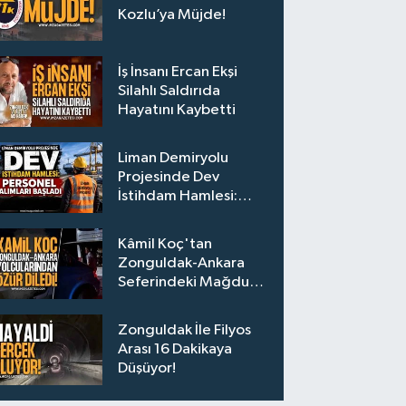
Kozlu’ya Müjde!
İş İnsanı Ercan Ekşi
Silahlı Saldırıda
Hayatını Kaybetti
Liman Demiryolu
Projesinde Dev
İstihdam Hamlesi:
Personel Alımları
Başladı
Kâmil Koç'tan
Zonguldak-Ankara
Seferindeki Mağdur
Yolculara Bilet İadesi
Zonguldak İle Filyos
Arası 16 Dakikaya
Düşüyor!