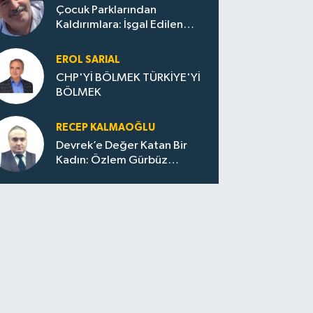
Çocuk Parklarından
Kaldırımlara: İşgal Edilen
Huzur / Sokakta Sıfır Atık,
Evler Çöp Dolu
EROL SARIAL
CHP'Yİ BÖLMEK TÜRKİYE'Yİ
BÖLMEK
RECEP KALMAOĞLU
Devrek’e Değer Katan Bir
Kadın: Özlem Gürbüz
Ulupınar