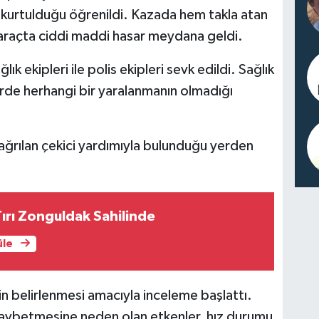
kurtulduğu öğrenildi. Kazada hem takla atan
araçta ciddi maddi hasar meydana geldi.
ık ekipleri ile polis ekipleri sevk edildi. Sağlık
lerde herhangi bir yaralanmanın olmadığı
ağrılan çekici yardımıyla bulunduğu yerden
ırı Zonguldak Sahilinde
üle
nin belirlenmesi amacıyla inceleme başlattı.
kaybetmesine neden olan etkenler, hız durumu