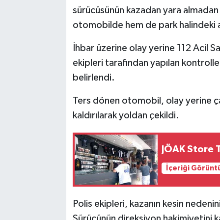
sürücüsünün kazadan yara almadan 
otomobilde hem de park halindeki 
İhbar üzerine olay yerine 112 Acil Sağl
ekipleri tarafından yapılan kontrol
belirlendi.
Ters dönen otomobil, olay yerine ç
kaldırılarak yoldan çekildi.
JÖAK Store T
İçeriği Görünt
Polis ekipleri, kazanın kesin nedeni
Sürücünün direksiyon hakimiyetini 