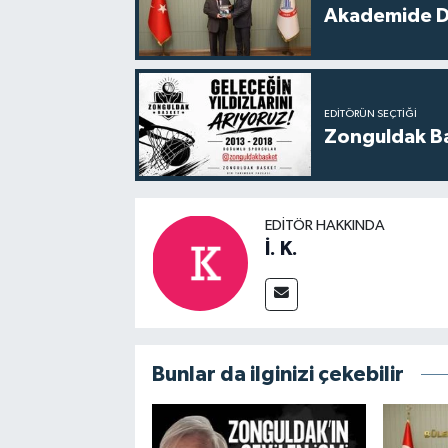
Akademide Dij
EDITÖRÜN SEÇTIĞI
Zonguldak Bas
EDITÖR HAKKINDA
İ. K.
Bunlar da ilginizi çekebilir