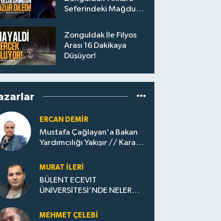
Seferindeki Mağdur
Yolculara Bilet İadesi
Zonguldak İle Filyos
Arası 16 Dakikaya
Düşüyor!
azarlar
ERCAN DEMIR
Mustafa Çağlayan'a Bakan
Yardımcılığı Yakışır // ​Kara
Elmastan Mavi Vatan Gazına:
Zonguldak'ın Dönüşümü..
MURAT İLERI
BÜLENT ECEVİT
ÜNİVERSİTESİ'NDE NELER
OLUYOR?
MEHMET ÇELEBI