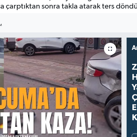
a çarptıktan sonra takla atarak ters dönd
IM
A
Z
H
Y
Ç
E
K