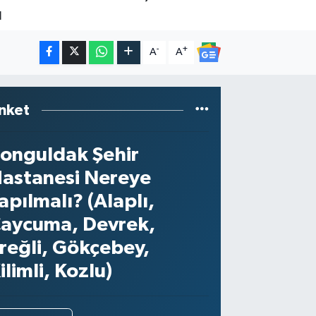
ü
-
+
A
A
nket
onguldak Şehir
astanesi Nereye
apılmalı? (Alaplı,
aycuma, Devrek,
reğli, Gökçebey,
ilimli, Kozlu)