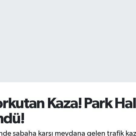
kutan Kaza! Park Hal
ndü!
nde sabaha karşı meydana gelen trafik ka