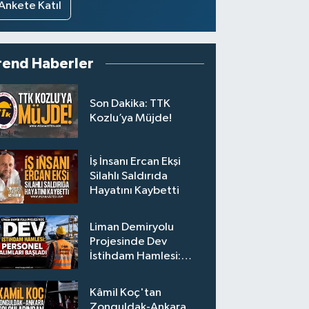
Ankete Katıl
rend Haberler
Son Dakika: TTK
Kozlu’ya Müjde!
İş İnsanı Ercan Ekşi
Silahlı Saldırıda
Hayatını Kaybetti
Liman Demiryolu
Projesinde Dev
İstihdam Hamlesi:
Personel Alımları
Başladı
Kâmil Koç'tan
Zonguldak-Ankara