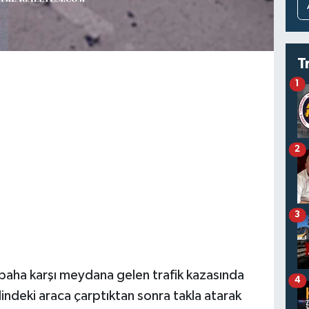
T
1
2
3
aha karşı meydana gelen trafik kazasında
4
indeki araca çarptıktan sonra takla atarak