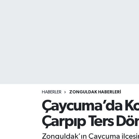
DEVREK
DÜZCE
EREĞLİ
GÖKÇEBEY
KARABÜK
KASTAMONU
HABERLER
ZONGULDAK HABERLERI
Çaycuma’da Kor
Çarpıp Ters Dö
Zonguldak’ın Çaycuma ilçesi