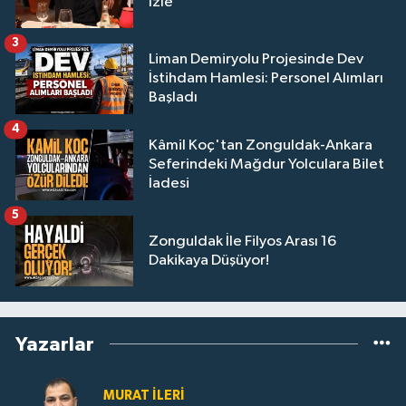
İzle
3
Liman Demiryolu Projesinde Dev
İstihdam Hamlesi: Personel Alımları
Başladı
4
Kâmil Koç'tan Zonguldak-Ankara
Seferindeki Mağdur Yolculara Bilet
İadesi
5
Zonguldak İle Filyos Arası 16
Dakikaya Düşüyor!
Yazarlar
MURAT İLERI