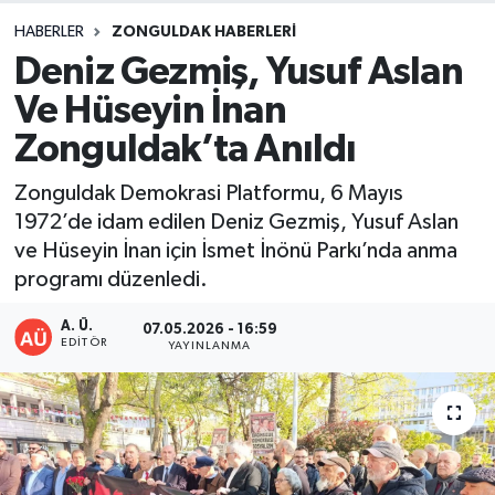
HABERLER
ZONGULDAK HABERLERI
DEVREK
Deniz Gezmiş, Yusuf Aslan
DÜZCE
Ve Hüseyin İnan
Zonguldak’ta Anıldı
EREĞLİ
Zonguldak Demokrasi Platformu, 6 Mayıs
GÖKÇEBEY
1972’de idam edilen Deniz Gezmiş, Yusuf Aslan
ve Hüseyin İnan için İsmet İnönü Parkı’nda anma
KARABÜK
programı düzenledi.
KASTAMONU
A. Ü.
07.05.2026 - 16:59
EDITÖR
YAYINLANMA