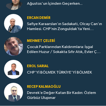
Ağustos'un İçinden Geçerken...
ERCAN DEMIR
Safiye Karaarslan’ın Sadakati, Olcay Can’ın
Hamlesi. CHP’nin Zonguldak’ta Yeni
Dönemi..
MEHMET ÇELEBI
Çocuk Parklarından Kaldırımlara: İşgal
Edilen Huzur / Sokakta Sıfır Atık, Evler Çöp
Dolu
EROL SARIAL
CHP'Yİ BÖLMEK TÜRKİYE'Yİ BÖLMEK
RECEP KALMAOĞLU
Devrek’e Değer Katan Bir Kadın: Özlem
Gürbüz Ulupınar