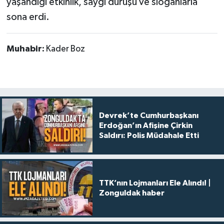
yaşandığı etkinlik, saygı duruşu ve sloganlarla
sona erdi.
Muhabir:
Kader Boz
Devrek’te Cumhurbaşkanı
Erdoğan’ın Afişine Çirkin
Saldırı: Polis Müdahale Etti
TTK’nın Lojmanları Ele Alındı! |
Zonguldak haber