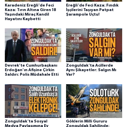
Karadeniz Ereğli'de Feci
Ereğli'de Feci Kaza: Fındık
Kaza: Tırın Altına Giren 18
İşçilerini Taşıyan Patpat
Yaşındaki Miraç Kandil
Şarampole Uçtu!
Hayatını Kaybetti
Devrek’te Cumhurbaşkanı
Zonguldak'ta Acillerde
Erdoğan’ın Afişine Çirkin
Aynı Şikayetler: Salgın Mı
Saldırı: Polis Müdahale Etti
Var?
Zonguldak'ta Sosyal
Göklerin Milli Gururu
Medya Paylaşımına Ev
Zonguldak Sahilinde: