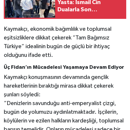
Yasta: İsmail Cin
Dualarla Son
Yolculuğuna Uğurlandı
Kaymakçı, ekonomik bağımlılık ve toplumsal
eşitsizliklere dikkat çekerek “Tam Bağımsız
Türkiye” idealinin bugün de güçlü bir ihtiyaç
olduğunu ifade etti.
Üç Fidan’ın Mücadelesi Yaşamaya Devam Ediyor
Kaymakçı konuşmasının devamında gençlik
hareketlerinin bıraktığı mirasa dikkat çekerek
şunları söyledi:
“Denizlerin savunduğu anti-emperyalist çizgi,
bugün de yolumuzu aydınlatmaktadır. İşçilerin,
köylülerin ve ezilen halkların kardeşliği, toplumsal
barışın temelidir. Onların mücadelesi sadece bir