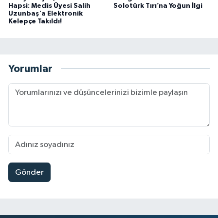
Hapsi: Meclis Üyesi Salih
Solotürk Tırı’na Yoğun İlgi
Uzunbaş'a Elektronik
Kelepçe Takıldı!
Yorumlar
Gönder