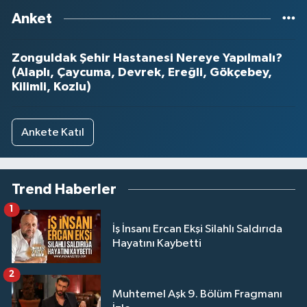
Anket
Zonguldak Şehir Hastanesi Nereye Yapılmalı?
(Alaplı, Çaycuma, Devrek, Ereğli, Gökçebey,
Kilimli, Kozlu)
Ankete Katıl
Trend Haberler
1
İş İnsanı Ercan Ekşi Silahlı Saldırıda
Hayatını Kaybetti
2
Muhtemel Aşk 9. Bölüm Fragmanı