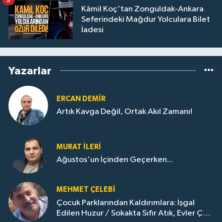
5
Kâmil Koç'tan Zonguldak-Ankara
Seferindeki Mağdur Yolculara Bilet
İadesi
Yazarlar
ERCAN DEMIR
Artık Kavga Değil, Ortak Akıl Zamanı!
MURAT İLERI
Ağustos'un İçinden Geçerken...
MEHMET ÇELEBI
Çocuk Parklarından Kaldırımlara: İşgal
Edilen Huzur / Sokakta Sıfır Atık, Evler Çöp