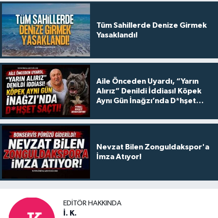
Tüm Sahillerde Denize Girmek
Yasaklandı!
Aile Önceden Uyardı, “Yarın
Alırız” Denildi İddiası! Köpek
Aynı Gün İnağzı’nda D*hşet
Saçtı!
Nevzat Bilen Zonguldakspor'a
İmza Atıyor!
EDITÖR HAKKINDA
İ. K.