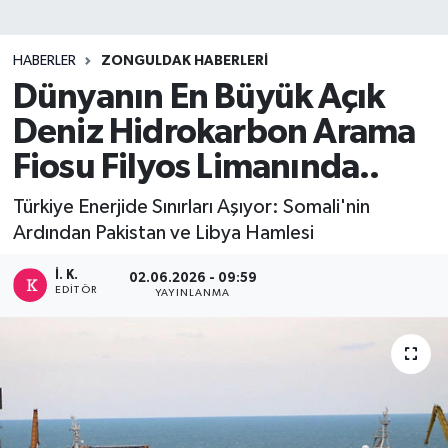
DEVREK
HABERLER
ZONGULDAK HABERLERI
DÜZCE
Dünyanın En Büyük Açık
Deniz Hidrokarbon Arama
EREĞLİ
Fiosu Filyos Limanında..
GÖKÇEBEY
Türkiye Enerjide Sınırları Aşıyor: Somali'nin
Ardından Pakistan ve Libya Hamlesi
KARABÜK
İ. K.
02.06.2026 - 09:59
KASTAMONU
EDITÖR
YAYINLANMA