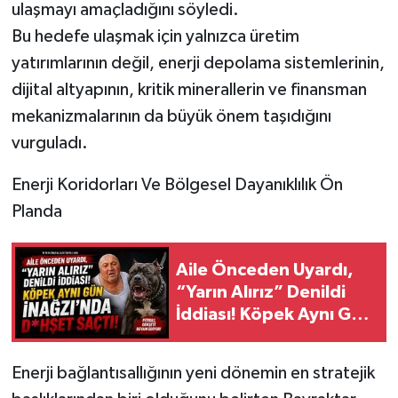
ulaşmayı amaçladığını söyledi.
Bu hedefe ulaşmak için yalnızca üretim
yatırımlarının değil, enerji depolama sistemlerinin,
dijital altyapının, kritik minerallerin ve finansman
mekanizmalarının da büyük önem taşıdığını
vurguladı.
Enerji Koridorları Ve Bölgesel Dayanıklılık Ön
Planda
Aile Önceden Uyardı,
“Yarın Alırız” Denildi
İddiası! Köpek Aynı Gün
İnağzı’nda D*hşet
Saçtı!
Enerji bağlantısallığının yeni dönemin en stratejik