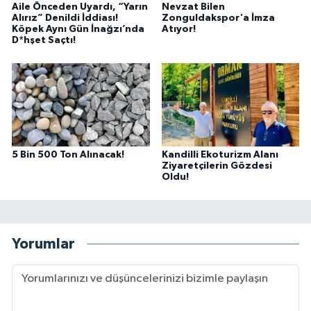
Aile Önceden Uyardı, “Yarın
Nevzat Bilen
Alırız” Denildi İddiası!
Zonguldakspor'a İmza
Köpek Aynı Gün İnağzı’nda
Atıyor!
D*hşet Saçtı!
5 Bin 500 Ton Alınacak!
Kandilli Ekoturizm Alanı
Ziyaretçilerin Gözdesi
Oldu!
Yorumlar