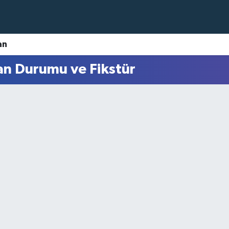
an
an Durumu ve Fikstür