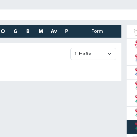
O
G
B
M
Av
P
Form