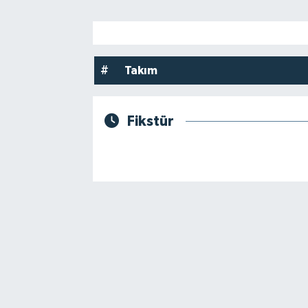
DEVREK
DÜZCE
#
Takım
EREĞLİ
Fikstür
GÖKÇEBEY
KARABÜK
KASTAMONU