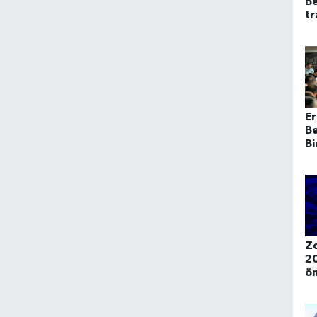
B
tr
Er
Be
Bi
Z
2
ö
pr
ol