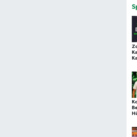
S
Z
K
Ka
K
B
H
H