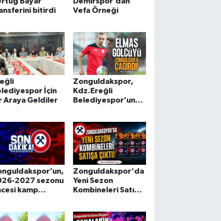
ertuğ Bayar
Demirspor’dan
ansferini bitirdi
Vefa Örneği
eğli
Zonguldakspor,
lediyespor İçin
Kdz.Ereğli
r Araya Geldiler
Belediyespor’un
Santraforu Bertuğ
Bayar’ı Davet Etti
onguldakspor’un,
Zonguldakspor'da
026-2027 sezonu
Yeni Sezon
ncesi kamp
Kombineleri Satışa
ogramı belli
Çıktı
du.