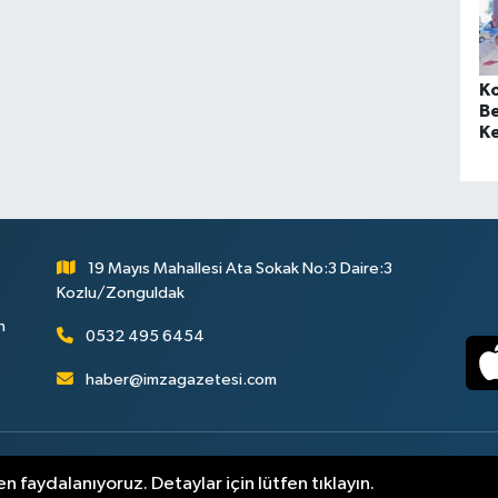
K
Be
Ke
B
19 Mayıs Mahallesi Ata Sokak No:3 Daire:3
Kozlu/Zonguldak
n
0532 495 6454
haber@imzagazetesi.com
uldak Haber
Gizlilik Sözleşmesi
Hizmet Şartları
Sitemap
n faydalanıyoruz. Detaylar için lütfen tıklayın.