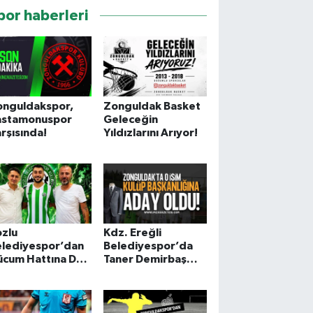
por haberleri
onguldakspor,
Zonguldak Basket
astamonuspor
Geleceğin
rşısında!
Yıldızlarını Arıyor!
ozlu
Kdz. Ereğli
elediyespor’dan
Belediyespor’da
ücum Hattına Dev
Taner Demirbaş
amle
Başkanlığa Aday
Oldu!