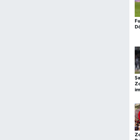
Fu
Dö
Ş
Z
im
Z