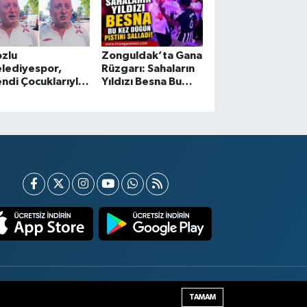
ozlu
Zonguldak’ta Gana
lediyespor,
Rüzgarı: Sahaların
ndi Çocuklarıyla
Yıldızı Besna Bu
aşaracak
Kez Düğün Pistini
Salladı
Haber Yazılımı:
TE Bilişim
TAMAM