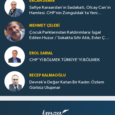
ERCAN DEMIR
Safiye Karaarslan’ın Sadakati, Olcay Can’ın
Hamlesi. CHP’nin Zonguldak’ta Yeni
Dönemi..
MEHMET ÇELEBI
Çocuk Parklarından Kaldırımlara: İşgal
Edilen Huzur / Sokakta Sıfır Atık, Evler Çöp
Dolu
EROL SARIAL
CHP'Yİ BÖLMEK TÜRKİYE'Yİ BÖLMEK
RECEP KALMAOĞLU
Devrek’e Değer Katan Bir Kadın: Özlem
Gürbüz Ulupınar