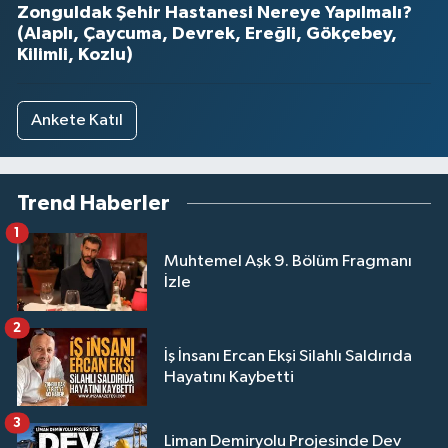
Zonguldak Şehir Hastanesi Nereye Yapılmalı?
(Alaplı, Çaycuma, Devrek, Ereğli, Gökçebey,
Kilimli, Kozlu)
Ankete Katıl
Trend Haberler
1
Muhtemel Aşk 9. Bölüm Fragmanı
İzle
2
İş İnsanı Ercan Ekşi Silahlı Saldırıda
Hayatını Kaybetti
3
Liman Demiryolu Projesinde Dev