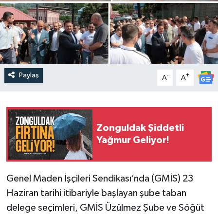
Paylaş
-
+
A
A
Zonguldak Şiddetli
Yağmur Geliyor!
Genel Maden İşçileri Sendikası’nda (GMİS) 23
Haziran tarihi itibariyle başlayan şube taban
delege seçimleri, GMİS Üzülmez Şube ve Söğüt