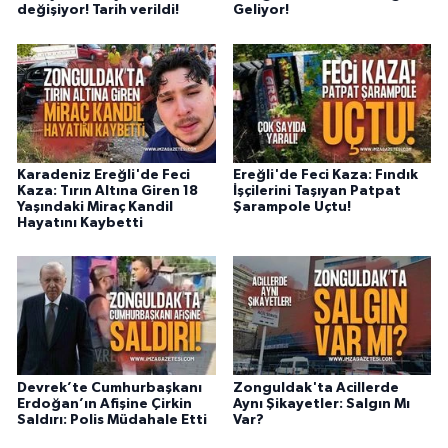
değişiyor! Tarih verildi!
Geliyor!
Karadeniz Ereğli'de Feci
Ereğli'de Feci Kaza: Fındık
Kaza: Tırın Altına Giren 18
İşçilerini Taşıyan Patpat
Yaşındaki Miraç Kandil
Şarampole Uçtu!
Hayatını Kaybetti
Devrek’te Cumhurbaşkanı
Zonguldak'ta Acillerde
Erdoğan’ın Afişine Çirkin
Aynı Şikayetler: Salgın Mı
Saldırı: Polis Müdahale Etti
Var?