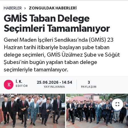
HABERLER
ZONGULDAK HABERLERI
DEVREK
GMİS Taban Delege
DÜZCE
Seçimleri Tamamlanıyor
EREĞLİ
Genel Maden İşçileri Sendikası’nda (GMİS) 23
Haziran tarihi itibariyle başlayan şube taban
GÖKÇEBEY
delege seçimleri, GMİS Üzülmez Şube ve Söğüt
Şubesi’nin bugün yapılan taban delege
KARABÜK
seçimleriyle tamamlanıyor.
İ. K.
KASTAMONU
25.06.2026 - 14:54
3
EDITÖR
YAYINLANMA
PAYLAŞIM