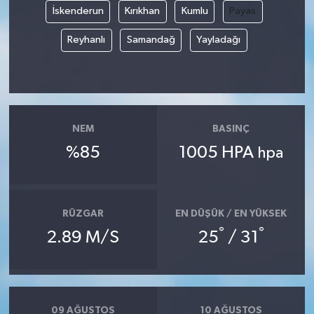
İskenderun
Kırıkhan
Kumlu
Payas
Reyhanlı
Samandağ
Yayladağı
NEM
BASINÇ
%85
1005 HPA
hpa
RÜZGAR
EN DÜŞÜK / EN YÜKSEK
°
°
2.89 M/S
25
/ 31
09 AĞUSTOS
10 AĞUSTOS