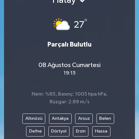
Hatay
DEVREK
°
27
DÜZCE
EREĞLİ
Parçalı Bulutlu
GÖKÇEBEY
08 Ağustos Cumartesi
19:15
KARABÜK
KASTAMONU
Nem: %85, Basınç: 1005 hpa hPa,
Rüzgar: 2.89 m/s
Altınözü
Antakya
Arsuz
Belen
Defne
Dörtyol
Erzin
Hassa