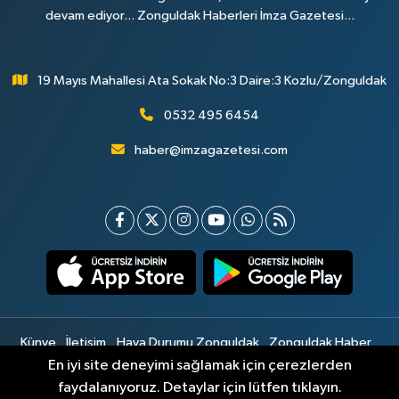
devam ediyor... Zonguldak Haberleri İmza Gazetesi...
19 Mayıs Mahallesi Ata Sokak No:3 Daire:3 Kozlu/Zonguldak
0532 495 6454
haber@imzagazetesi.com
Künye
İletişim
Hava Durumu Zonguldak
Zonguldak Haber
Gizlilik Sözleşmesi
Hizmet Şartları
Sitemap
En iyi site deneyimi sağlamak için çerezlerden
faydalanıyoruz. Detaylar için lütfen tıklayın.