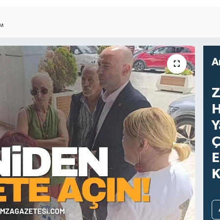
IM
A
Z
H
Y
Ç
E
K