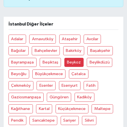
İstanbul Diğer İlçeler
Adalar
Arnavutköy
Ataşehir
Avcilar
Bağcilar
Bahçelievler
Bakirköy
Başakşehir
Bayrampaşa
Beşiktaş
Beykoz
Beylikdüzü
Beyoğlu
Büyükçekmece
Çatalca
Çekmeköy
Esenler
Esenyurt
Fatih
Gaziosmanpaşa
Güngören
Kadiköy
Kağithane
Kartal
Küçükçekmece
Maltepe
Pendik
Sancaktepe
Sariyer
Silivri