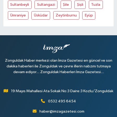
Sultanbeyli
Sultangazi
Şile
Şişli
Tuzla
Ümraniye
Üsküdar
Zeytinburnu
Eyüp
Zonguldak Haber merkezi olan İmza Gazetesi en güncel ve son
dakika haberleri ile Zonguldak ve çevre illerin nabzını tutmaya
devam ediyor... Zonguldak Haberleri İmza Gazetesi...
19 Mayıs Mahallesi Ata Sokak No:3 Daire:3 Kozlu/Zonguldak
0532 495 6454
haber@imzagazetesi.com