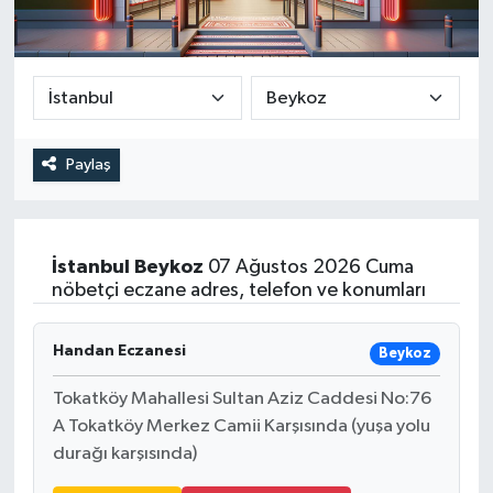
DEVREK
DÜZCE
EREĞLİ
Paylaş
GÖKÇEBEY
KARABÜK
İstanbul
Beykoz
07 Ağustos 2026 Cuma
nöbetçi eczane adres, telefon ve konumları
KASTAMONU
Handan Eczanesi
Beykoz
Tokatköy Mahallesi Sultan Aziz Caddesi No:76
A Tokatköy Merkez Camii Karşısında (yuşa yolu
durağı karşısında)