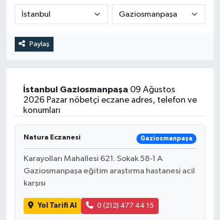
DEVREK
DÜZCE
Paylaş
EREĞLİ
İstanbul
Gaziosmanpaşa
09 Ağustos
GÖKÇEBEY
2026 Pazar nöbetçi eczane adres, telefon ve
konumları
KARABÜK
Natura Eczanesi
Gaziosmanpaşa
KASTAMONU
Karayolları Mahallesi 621. Sokak 58-1 A
Gaziosmanpaşa eğitim araştırma hastanesi acil
karşısı
Yol Tarifi Al
0 (212) 477 44 15