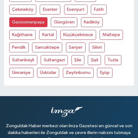
Çekmeköy
Esenler
Esenyurt
Fatih
Gaziosmanpaşa
Güngören
Kadiköy
Kağithane
Kartal
Küçükçekmece
Maltepe
Pendik
Sancaktepe
Sariyer
Silivri
Sultanbeyli
Sultangazi
Şile
Şişli
Tuzla
Ümraniye
Üsküdar
Zeytinburnu
Eyüp
Zonguldak Haber merkezi olan İmza Gazetesi en güncel ve son
dakika haberleri ile Zonguldak ve çevre illerin nabzını tutmaya