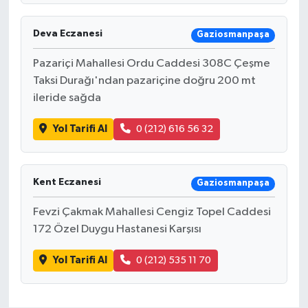
Deva Eczanesi
Gaziosmanpaşa
Pazariçi Mahallesi Ordu Caddesi 308C Çeşme
Taksi Durağı'ndan pazariçine doğru 200 mt
ileride sağda
Yol Tarifi Al
0 (212) 616 56 32
Kent Eczanesi
Gaziosmanpaşa
Fevzi Çakmak Mahallesi Cengiz Topel Caddesi
172 Özel Duygu Hastanesi Karşısı
Yol Tarifi Al
0 (212) 535 11 70