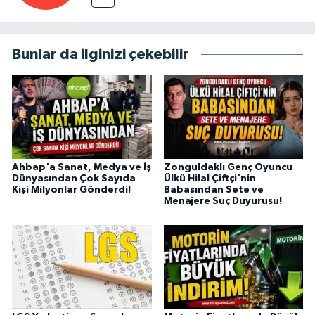
Bunlar da ilginizi çekebilir
Ahbap'a Sanat, Medya ve İş
Zonguldaklı Genç Oyuncu
Dünyasından Çok Sayıda
Ülkü Hilal Çiftçi'nin
Kişi Milyonlar Gönderdi!
Babasından Sete ve
Menajere Suç Duyurusu!