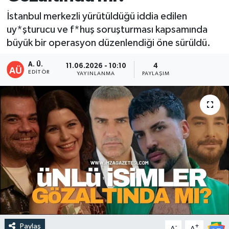
İstanbul merkezli yürütüldüğü iddia edilen
DEVREK
uy*şturucu ve f*huş soruşturması kapsamında
büyük bir operasyon düzenlendiği öne sürüldü.
DÜZCE
A. Ü.
11.06.2026 - 10:10
4
EREĞLİ
EDITÖR
YAYINLANMA
PAYLAŞIM
GÖKÇEBEY
KARABÜK
KASTAMONU
Paylaş
-
+
A
A