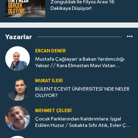
Zonguldak İle Filyos Arası 16
Dakikaya Düşüyor!
Yazarlar
ERCAN DEMIR
Mustafa Çağlayan'a Bakan Yardımcılığı
Yakışır // ​Kara Elmastan Mavi Vatan
Gazına: Zonguldak'ın Dönüşümü..
MURAT İLERI
BÜLENT ECEVİT ÜNİVERSİTESİ'NDE NELER
OLUYOR?
MEHMET ÇELEBI
Çocuk Parklarından Kaldırımlara: İşgal
Edilen Huzur / Sokakta Sıfır Atık, Evler Çöp
Dolu