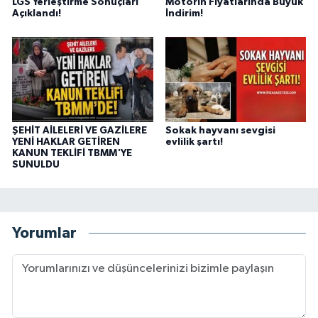
LGS Yerleştirme Sonuçları
Motorin Fiyatlarında Büyük
Açıklandı!
İndirim!
ŞEHİT AİLELERİ VE GAZİLERE
Sokak hayvanı sevgisi
YENİ HAKLAR GETİREN
evlilik şartı!
KANUN TEKLİFİ TBMM'YE
SUNULDU
Yorumlar