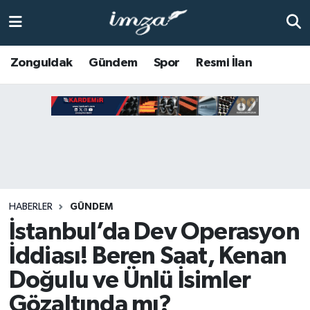
ZONGULDAK
Zonguldak Nöbetçi Eczaneler
Zonguldak
Gündem
Spor
Resmi İlan
Anasayfa
Zonguldak Hava Durumu
ALAPLI
Zonguldak Trafik Yoğunluk Haritası
KOZLU
Süper Lig Puan Durumu ve Fikstür
KİLİMLİ
Tüm Manşetler
HABERLER
GÜNDEM
İstanbul’da Dev Operasyon
BARTIN
Son Dakika Haberleri
İddiası! Beren Saat, Kenan
BOLU
Haber Arşivi
Doğulu ve Ünlü İsimler
Gözaltında mı?
ÇAYCUMA